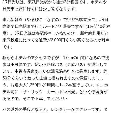
JR日光駅は、東武日光駅から徒歩2分程度です。ホテルや
日光東照宮に行くには少し遠くなります。
東北新幹線（やまびこ・なすの）で宇都宮駅乗換で、JR日
光線で日光駅まで行くルートだと最短ですが（1時間40分程
度）、JR日光線は各駅停車しかないのと、新幹線利用だと
東武鉄道に比べて交通費が2,000円くらい高くなるのが難点
です。
駅からホテルのアクセスですが、17kmの山道になるので徒
歩は不可能です。駅から路線バス（東武バス）が運行して
いて、中禅寺温泉あるいは湯元温泉行きに乗車します。約
50分くらいうねった山道に揺られますので覚悟しましょ
う。片道大人1,250円で1時間に1～2本運行しています。ホ
テル前に「ザ・リッツ・カールトン日光」という停留所が
あるので、そこで下車してください。
バス以外の手段となると、レンタカーかタクシーです。タ