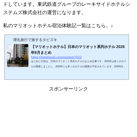
ドしています。東武鉄道グループのレーキサイドホテルシ
ステムズ株式会社の運営になります。
私のマリオットホテル宿泊体験記一覧はこちら。↓
弾丸旅行で旅するタビズキ
【マリオットホテル】日本のマリオット系列ホテル 2026
年8月まとめ
https://rtwtabizuki.com/marriott/7023
はじめに今回は、日本のマリオット系列ホテルのまとめ記事です。2025年は多くのホテ
ルが開業しましたし、2026年にも多くのホテルの開業が予定されています。2026年8月
現在開業しているホテルを地域別にまとめてみました。マリオット系列ブランドの解説
とまとめ記事はこちら↓日本のマリオットホテルまとめリンク先は、ホテルの宿泊記で
す。ホテル名のリンク先は宿泊体験記事になります。地域ホテル名子供添寝要件会員子
供無料朝食会員ラウンジPlatina無料朝食北海道フェアフィールド・バイ・マリオット札
スポンサーリンク
幌添≦小学生×××フェアフィールド...