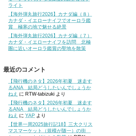
ライト
【海外弾丸旅行2026】カナダ編（８）
カナダ・イエローナイフでオーロラ鑑
賞 極寒の地で魅せる絶景
【海外弾丸旅行2026】カナダ編（７）
カナダ・イエローナイフを訪問 北極
圏に近いオーロラ鑑賞の聖地を散策
最近のコメント
【飛行機のネタ】2026年初夏 迷走す
るANA 結局どうしたいんでしょうか
ねえ
に
RTW-tabizuki
より
【飛行機のネタ】2026年初夏 迷走す
るANA 結局どうしたいんでしょうか
ねえ
に
YAP
より
【世界一周2025旅行記18】三大クリス
マスマーケット（規模が随一）の街