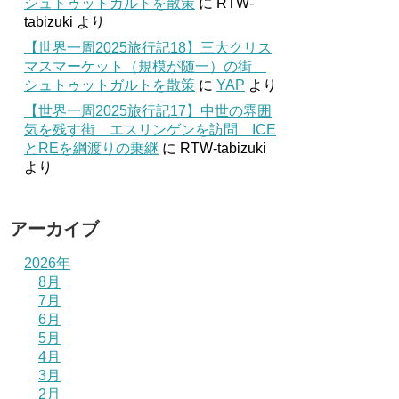
シュトゥットガルトを散策
に
RTW-
tabizuki
より
【世界一周2025旅行記18】三大クリス
マスマーケット（規模が随一）の街
シュトゥットガルトを散策
に
YAP
より
【世界一周2025旅行記17】中世の雰囲
気を残す街 エスリンゲンを訪問 ICE
とREを綱渡りの乗継
に
RTW-tabizuki
より
アーカイブ
2026年
8月
7月
6月
5月
4月
3月
2月