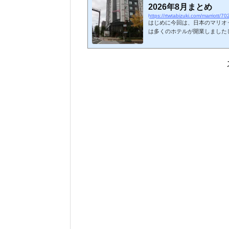
2026年8月まとめ
https://rtwtabizuki.com/marriott/70
はじめに今回は、日本のマリオッ
は多くのホテルが開業しましたし
されています。2026年8月現
した。マリオット系列ブランド
ットホテルまとめリンク先は、
宿泊体験記事になります。地域
ラウンジPlatina無料朝食北
≦小学生×××フェアフィールド...