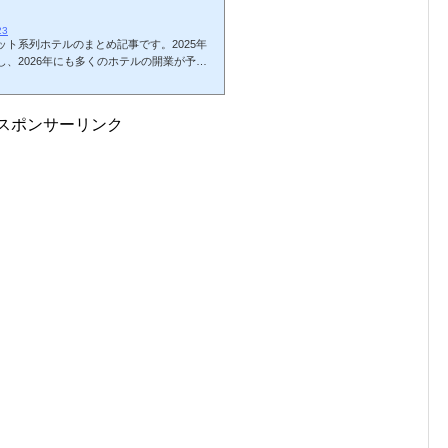
23
ト系列ホテルのまとめ記事です。2025年
、2026年にも多くのホテルの開業が予定
在開業しているホテルを地域別にまとめてみま
の解説とまとめ記事はこちら↓日本のマリオ
ホテルの宿泊記です。ホテル名のリンク先は
スポンサーリンク
ホテル名子供添寝要件会員子供無料朝食会員
海道フェアフィールド・バイ・マリオット札幌添