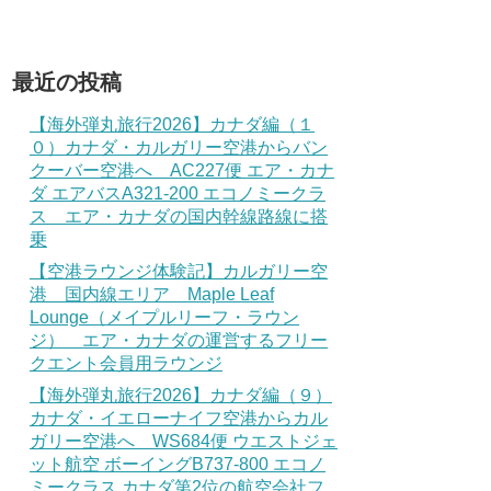
最近の投稿
【海外弾丸旅行2026】カナダ編（１
０）カナダ・カルガリー空港からバン
クーバー空港へ AC227便 エア・カナ
ダ エアバスA321-200 エコノミークラ
ス エア・カナダの国内幹線路線に搭
乗
【空港ラウンジ体験記】カルガリー空
港 国内線エリア Maple Leaf
Lounge（メイプルリーフ・ラウン
ジ） エア・カナダの運営するフリー
クエント会員用ラウンジ
【海外弾丸旅行2026】カナダ編（９）
カナダ・イエローナイフ空港からカル
ガリー空港へ WS684便 ウエストジェ
ット航空 ボーイングB737-800 エコノ
ミークラス カナダ第2位の航空会社フ