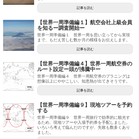
記事を読む
【世界一周準備編１】航空会社上級会員
を知るー調査開始ー
世界一周準備編１ 世界一周を思い立ってから実現
まで、もだえ苦しむ数か月の模様をお伝えします。
記事を読む
【世界一周準備編４】世界一周航空券の
ルート設定ー頭が沸騰中ー
世界一周準備編４ 世界一周航空券のプラニングは
想像以上にややこしい。知恵熱が出てきそうです。
記事を読む
【世界一周準備編９】現地ツアーを予約
する
世界一周準備編９ 世界一周旅行で効率的に観光す
るため、現地ツアーや入場予約券を手配しました。
いろいろ考えて臨んだのですが、失敗も数多くあり
ました。