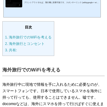
プリントアウトすれば、飛行機に搭乗可能です。スポンサーリンク (adsbygoogle = wind
ow.adsbygoogle || ).push({});プライオリティ・パスを手に入れる今回の世界一周旅行、
２分割することにしています。ファーストクラスで旅行していると、保安検査場や入出
国審査、ラウンジなどで優遇措置を受けられますが、エコノミークラスだと受けられま
せん。旅行を分割するにあたって、海外発券で日本に帰る飛行機はエコノミークラスで
購入しています。これ...
目次
1.
海外旅行でのWiFiを考える
2.
海外旅行とコンセント
3.
共有:
海外旅行でのWiFiを考える
海外旅行中に現地で情報を手に入れるために必要なのが、
スマートフォンです。日本で使用しているスマホを海外に
持って行っても、使用することはできません。嘘です、
docomoなどは、海外にスマホを持って行けばすぐに使えま