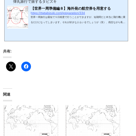
弾丸旅行で旅するタビズキ
【世界一周準備編８】海外発の航空券を用意する
https://rtwtabizuki.com/preparation/334
世界一周旅行は最短で５日程度で行うことができますが、短期間だと本当に飛行機に乗
るだけになってしまいます。それが好きな人もいるでしょうが（笑）、残念ながら私は
観光も楽しみたい人間です。休みがあまりとれないので、世界一周旅行を２分割するこ
とにしましたが、そのためには海外発航空券が必要です。今回は海外発航空券を購入す
る際のあれこれです。スポンサーリンク (adsbygoogle = window.adsbygoogle || ).push
({});航空券の分割する地点を考える。世界一周航空券を分割する場合、できるだけ日本
に近い地点で中断するこ...
共有:
関連