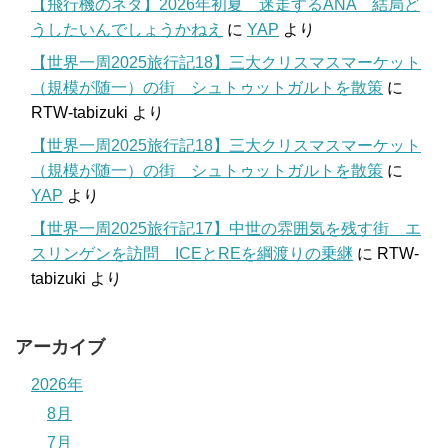
【飛行機のネタ】2026年初夏 迷走するANA 結局ど
うしたいんでしょうかねえ
に
YAP
より
【世界一周2025旅行記18】三大クリスマスマーケット
（規模が随一）の街 シュトゥットガルトを散策
に
RTW-tabizuki
より
【世界一周2025旅行記18】三大クリスマスマーケット
（規模が随一）の街 シュトゥットガルトを散策
に
YAP
より
【世界一周2025旅行記17】中世の雰囲気を残す街 エ
スリンゲンを訪問 ICEとREを綱渡りの乗継
に
RTW-
tabizuki
より
アーカイブ
2026年
8月
7月