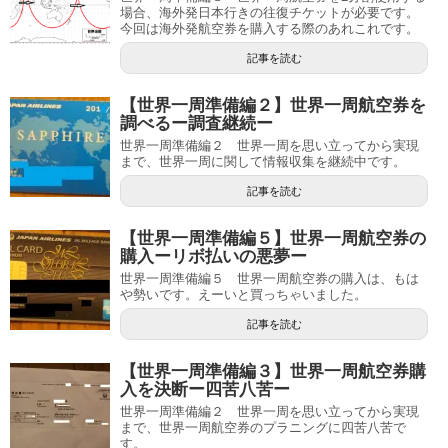
場合、海外発日本行きの往復チケットが必要です。
今回は海外発航空券を購入する際のあれこれです。
記事を読む
【世界一周準備編２】世界一周航空券を
調べるー調査継続ー
世界一周準備編２ 世界一周を思い立ってから実現
まで、世界一周に関して情報収集を継続中です。
記事を読む
【世界一周準備編５】世界一周航空券の
購入ーリボ払いの悪夢ー
世界一周準備編５ 世界一周航空券の購入は、もは
や勢いです。えーいと買っちゃいました。
記事を読む
【世界一周準備編３】世界一周航空券購
入を決断ー四苦八苦ー
世界一周準備編２ 世界一周を思い立ってから実現
まで、世界一周航空券のプラニングに四苦八苦で
す。