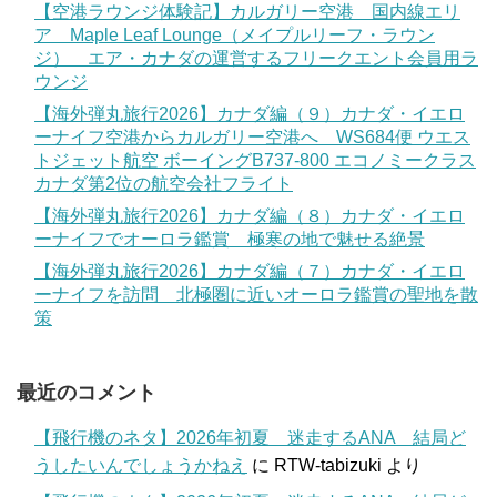
【空港ラウンジ体験記】カルガリー空港 国内線エリ
ア Maple Leaf Lounge（メイプルリーフ・ラウン
ジ） エア・カナダの運営するフリークエント会員用ラ
ウンジ
【海外弾丸旅行2026】カナダ編（９）カナダ・イエロ
ーナイフ空港からカルガリー空港へ WS684便 ウエス
トジェット航空 ボーイングB737-800 エコノミークラス
カナダ第2位の航空会社フライト
【海外弾丸旅行2026】カナダ編（８）カナダ・イエロ
ーナイフでオーロラ鑑賞 極寒の地で魅せる絶景
【海外弾丸旅行2026】カナダ編（７）カナダ・イエロ
ーナイフを訪問 北極圏に近いオーロラ鑑賞の聖地を散
策
最近のコメント
【飛行機のネタ】2026年初夏 迷走するANA 結局ど
うしたいんでしょうかねえ
に
RTW-tabizuki
より