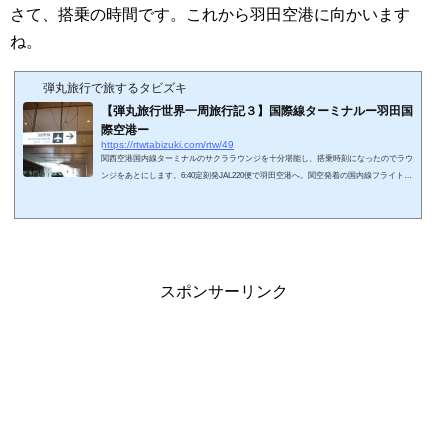
さて、搭乗の時間です。これから羽田空港に向かいます
ね。
弾丸旅行で旅するタビズキ
【弾丸旅行世界一周旅行記３】国際線ターミナルー羽田国
際空港ー
https://rtwtabizuki.com/rtw/49
関西空港国内線ターミナルのサクララウンジを十分堪能し、搭乗時刻になったのでラウ
ンジをあとにします。6:40定刻発JAL220便で羽田空港へ。関空発着の国内線フライトに
はファーストクラスはないので、クラスJシートになります。スポンサーリンク (adsby
google = window.adsbygoogle || ).push({});クラスJは国際線チケットではビジネスクラス
扱いですが、優先搭乗のサービスはありません。搭乗案内があるまでのんびり待って、
順番が来たので搭乗です。クラスJのシートはエコノミーよりは少し広めの席ですが、
国内線なので付加的な...
スポンサーリンク