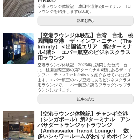
空港ラウンジ体験記 成田空港第2ターミナル TEI
ラウンジを紹介します(2019)。
記事を読む
【空港ラウンジ体験記】台湾 台北 桃
園国際空港 ザ・インフィニティ（The
Infinity）＜出国後エリア 第2ターミナ
ル4階＞ エバー航空のビジネスクラス
用ラウンジ
空港ラウンジ体験記 2023年に訪問した台湾 台
北 桃園国際空港の第2ターミナル4階にあるザ・イ
ンフィニティ＜The Infinity＞を紹介させていただき
ます。エバー航空のハブ空港にあるビジネスクラス
用ラウンジで、エバー航空の誇るフラッグシップラ
ウンジになります。
記事を読む
【空港ラウンジ体験記】チャンギ空港
（シンガポール）第2ターミナル アン
バサダートランジットラウンジ
（Ambassador Transit Lounge） 数
多いシャワールームがおすすめポイント