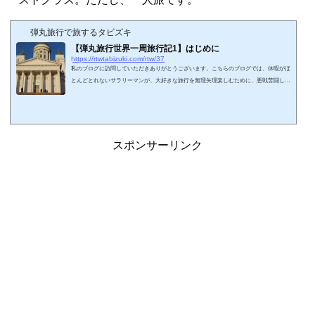
弾丸旅行で旅するタビズキ
【弾丸旅行世界一周旅行記1】はじめに
https://rtwtabizuki.com/rtw/37
私のブログに訪問していただきありがとうございます。こちらのブログでは、休暇がほ
とんどとれないサラリーマンが、大好きな旅行を無理矢理楽しむために、悪戦苦闘しな
がら弾丸旅行を繰り返す模様をご報告します。まず第1弾として、ちょうど1年前に世界
一周航空券を使って楽しんだ弾丸旅行をお伝えしたいと思います。「世界一周？」「世
界一周航空券？」と、耳慣れてるようなわからないような単語ですが、旅行記と解説編
を並行して進めていきます。「ふ～ん、こんな感じなんだ」「ちょっと無茶か
も・・・」などといろいろ思い描きなが...
スポンサーリンク