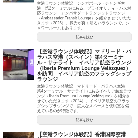
空港ラウンジ体験記 シンガポール・チャンギ空
港 第2ターミナルにある、プライオリティ・パス対
応ラウンジ アンバサダートランジットラウンジ
（Ambassador Transit Lounge）を紹介させていただ
きます（2025）。採光が良く明るいラウンジで、シ
ャワールームもあります。
記事を読む
【空港ラウンジ体験記】マドリード・バ
ラハス空港（スペイン）第4ターミナ
ル・サテライト イベリア航空ラウンジ
（Iberia Premium Lounge Velázquez）
を訪問 イベリア航空のフラッグシップ
ラウンジ
空港ラウンジ体験記 マドリード・バラハス空港
第4ターミナル・サテライトにあるイベリア航空ラウ
ンジ（Iberia Premium Lounge Velázquez）を紹介さ
せていただきます（2024）。イベリア航空のフラッ
グシップラウンジで、広大なスペースと仮眠室を備
えているのが特徴です。
記事を読む
【空港ラウンジ体験記】香港国際空港