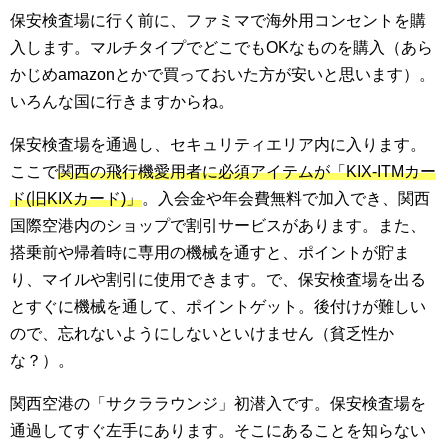
保安検査場に行く前に、ファミマで海外用コンセントを購
入します。マルチタイプでどこでも
OKなものを購入（あら
かじめamazonとかで買っておいた方が安いと思います）。
いろんな国に行きますからね。
保安検査場を通過し、セキュリティエリア内に入ります。
ここで
関西の飛行機愛用者に必須アイテムが「KIX-ITMカー
ド(旧KIXカード)」
。入会金や年会費無料で加入でき、関西
国際空港内のショップで割引サービスがあります。また、
搭乗前や帰着時に専用の機械を通すと、ポイントが貯ま
り、マイルや割引に使用できます。で、保安検査場を出る
とすぐに機械を通して、ポイントゲット。後付けが難しい
ので、忘れないようにしないといけません（貧乏性か
な？）。
関西空港の「サクララウンジ」初潜入です。保安検査場を
通過してすぐ左手にあります。そこにあることを知らない