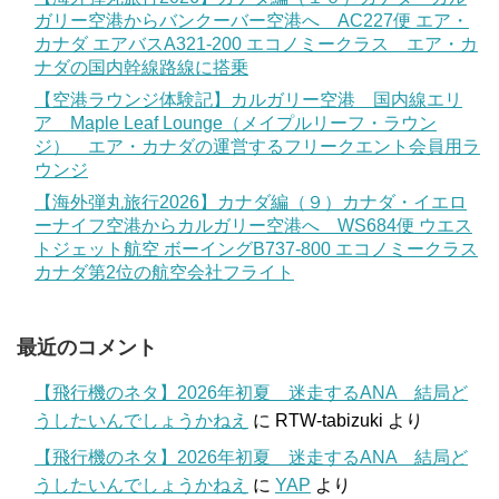
ガリー空港からバンクーバー空港へ AC227便 エア・
カナダ エアバスA321-200 エコノミークラス エア・カ
ナダの国内幹線路線に搭乗
【空港ラウンジ体験記】カルガリー空港 国内線エリ
ア Maple Leaf Lounge（メイプルリーフ・ラウン
ジ） エア・カナダの運営するフリークエント会員用ラ
ウンジ
【海外弾丸旅行2026】カナダ編（９）カナダ・イエロ
ーナイフ空港からカルガリー空港へ WS684便 ウエス
トジェット航空 ボーイングB737-800 エコノミークラス
カナダ第2位の航空会社フライト
最近のコメント
【飛行機のネタ】2026年初夏 迷走するANA 結局ど
うしたいんでしょうかねえ
に
RTW-tabizuki
より
【飛行機のネタ】2026年初夏 迷走するANA 結局ど
うしたいんでしょうかねえ
に
YAP
より