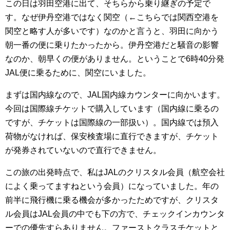
この日は羽田空港に出て、そちらから乗り継ぎの予定で
す。なぜ伊丹空港ではなく関空（←こちらでは関西空港を
関空と略す人が多いです）なのかと言うと、羽田に向かう
朝一番の便に乗りたかったから。伊丹空港だと騒音の影響
なのか、朝早くの便がありません。ということで6時40分発
JAL便に乗るために、関空にいました。
まずは国内線なので、
JAL
国内線カウンターに向かいます。
今回は国際線チケットで購入しています（国内線に乗るの
ですが、チケットは国際線の一部扱い）。国内線では預入
荷物がなければ、保安検査場に直行できますが、チケット
が発券されていないので直行できません。
この旅の出発時点で、私はJALのクリスタル会員（航空会社
によく乗ってますねという会員）になっていました。年の
前半に飛行機に乗る機会が多かったためですが、クリスタ
ル会員はJAL会員の中でも下の方で、チェックインカウンタ
ーでの優先すらありません。ファーストクラスチケットと