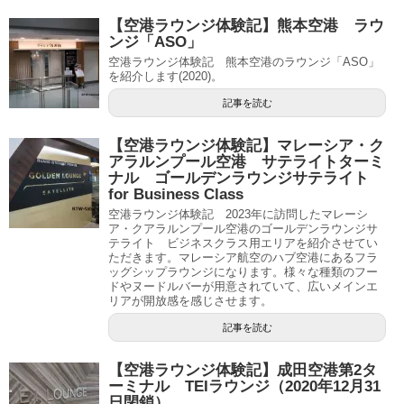
【空港ラウンジ体験記】熊本空港 ラウ
ンジ「ASO」
空港ラウンジ体験記 熊本空港のラウンジ「ASO」
を紹介します(2020)。
記事を読む
【空港ラウンジ体験記】マレーシア・ク
アラルンプール空港 サテライトターミ
ナル ゴールデンラウンジサテライト
for Business Class
空港ラウンジ体験記 2023年に訪問したマレーシ
ア・クアラルンプール空港のゴールデンラウンジサ
テライト ビジネスクラス用エリアを紹介させてい
ただきます。マレーシア航空のハブ空港にあるフラ
ッグシップラウンジになります。様々な種類のフー
ドやヌードルバーが用意されていて、広いメインエ
リアが開放感を感じさせます。
記事を読む
【空港ラウンジ体験記】成田空港第2タ
ーミナル TEIラウンジ（2020年12月31
日閉鎖）