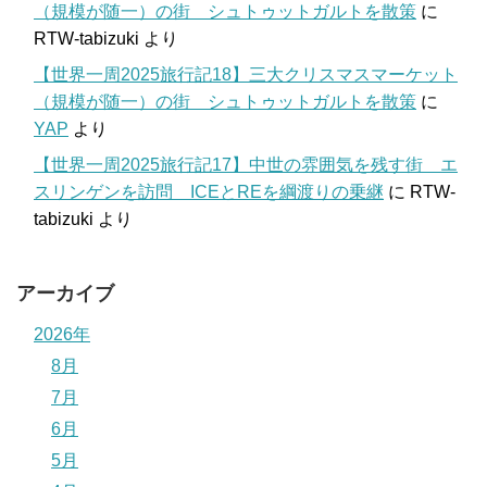
（規模が随一）の街 シュトゥットガルトを散策
に
RTW-tabizuki
より
【世界一周2025旅行記18】三大クリスマスマーケット
（規模が随一）の街 シュトゥットガルトを散策
に
YAP
より
【世界一周2025旅行記17】中世の雰囲気を残す街 エ
スリンゲンを訪問 ICEとREを綱渡りの乗継
に
RTW-
tabizuki
より
アーカイブ
2026年
8月
7月
6月
5月