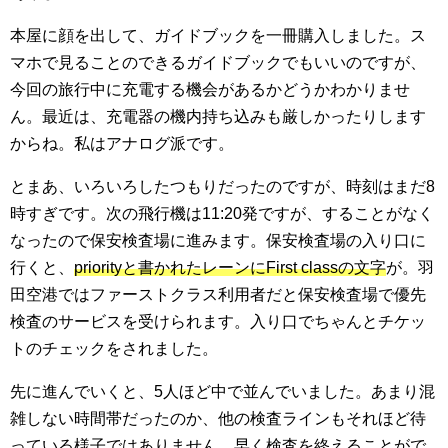
本屋に顔を出して、ガイドブックを一冊購入しました。ス
マホで見ることのできるガイドブックでもいいのですが、
今回の旅行中に充電する機会があるかどうかわかりませ
ん。最近は、充電器の機内持ち込みも厳しかったりします
からね。私はアナログ派です。
とまあ、いろいろしたつもりだったのですが、時刻はまだ
8
時すぎです。次の飛行機は
11:20
発ですが、することがなく
なったので保安検査場に進みます。保安検査場の入り口に
行くと、
priorityと書かれた
レーンに
First class
の文字
が。羽
田空港ではファーストクラス利用者だと保安検査場で優先
検査のサービスを受けられます。入り口でちゃんとチケッ
トのチェックをされました。
先に進んでいくと、5
人ほど中で並んでいました。あまり混
雑しない時間帯だったのか、他の検査ラインもそれほど待
っている様子ではありません。早く検査を終えることがで