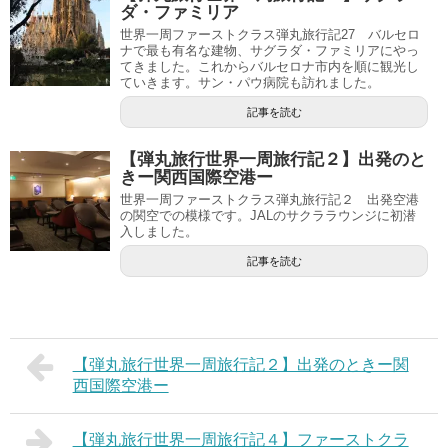
ダ・ファミリア
世界一周ファーストクラス弾丸旅行記27 バルセロ
ナで最も有名な建物、サグラダ・ファミリアにやっ
てきました。これからバルセロナ市内を順に観光し
ていきます。サン・パウ病院も訪れました。
記事を読む
【弾丸旅行世界一周旅行記２】出発のと
きー関西国際空港ー
世界一周ファーストクラス弾丸旅行記２ 出発空港
の関空での模様です。JALのサクララウンジに初潜
入しました。
記事を読む
【弾丸旅行世界一周旅行記２】出発のときー関
西国際空港ー
【弾丸旅行世界一周旅行記４】ファーストクラ