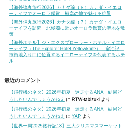
【海外弾丸旅行2026】カナダ編（８）カナダ・イエロ
ーナイフでオーロラ鑑賞 極寒の地で魅せる絶景
【海外弾丸旅行2026】カナダ編（７）カナダ・イエロ
ーナイフを訪問 北極圏に近いオーロラ鑑賞の聖地を散
策
【海外ホテル】ジ・エクスプローラー・ホテル・イエロ
ーナイフ（The Explorer Hotel Yellowknife） 宿泊記
市街地入り口に位置するイエローナイフを代表するホテ
ル
最近のコメント
【飛行機のネタ】2026年初夏 迷走するANA 結局ど
うしたいんでしょうかねえ
に
RTW-tabizuki
より
【飛行機のネタ】2026年初夏 迷走するANA 結局ど
うしたいんでしょうかねえ
に
YAP
より
【世界一周2025旅行記18】三大クリスマスマーケット