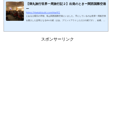
【弾丸旅行世界一周旅行記２】出発のときー関西国際空港
ー
https://rtwtabizuki.com/rtw/41
とある土曜日の早朝、私は関西国際空港にいました。手にしているのは世界一周航空券
を購入した証明となるA４の紙（まあ、プリントアウトしただけの紙です）。結構、胸
がどきどきしています。私にとって、海外旅行は数年ぶり、世界一周は当然初めてで
す。そして予約したクラスはファーストクラス。ただし、一人旅です。スポンサーリン
ク (adsbygoogle = window.adsbygoogle || ).push({});荷物はなんとリュックサック一つで
す。弾丸旅行ですから、荷物は少ないにこしたことはありません。リュックの中にはカ
スポンサーリンク
メラと少しの着替え程度...