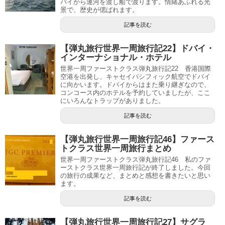
バイから運河を渡し船で渡ります。情緒あふれる光
景で、歴史が偲ばれます。
記事を読む
【弾丸旅行世界一周旅行記22】ドバイ・
インターナショナル・ホテル
世界一周ファーストクラス弾丸旅行記22 香港国際
空港を出発し、キャセイパシフィック航空でドバイ
に向かいます。ドバイからはまた乗り継ぎなので、
コンコース内のホテルを予約していましたが、ここ
にいろんなトラップがありました。
記事を読む
【弾丸旅行世界一周旅行記46】ファース
トクラス世界一周旅行まとめ
世界一周ファーストクラス弾丸旅行記46 私のファ
ーストクラス世界一周旅行記が終了しました。今回
の旅行の成果など、まとめと感想を書きたいと思い
ます。
記事を読む
【弾丸旅行世界一周旅行記27】サグラ