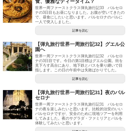
食、優雅なティータイム？
世界一周ファーストクラス弾丸旅行記33 バルセロ
ナの3日目もお昼になりました。お腹が空いてきたの
で、昼食にしたいと思います。バルセロナのバルに
一人で突入しました。
記事を読む
【弾丸旅行世界一周旅行記32】グエル公
園へ
世界一周ファーストクラス弾丸旅行記32 バルセロ
ナの3日目です。今日の第1目標はグエル公園。街を
見下ろす高台にあり、地下鉄とバスを乗り継いで目
指します。この日の午前中は失敗ばかりでした。
記事を読む
【弾丸旅行世界一周旅行記31】夜のバル
セロナ
世界一周ファーストクラス弾丸旅行記31 バルセロ
ナの夜を楽しみたいと思います。比較的治安のいい
バルセロナですが、安全のために現地ツアーを利用
してみました。夜のサグラダ・ファミリアとバルを
体験してみたいと思います。