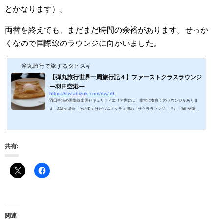
とかなります）。
両替を終えても、まだまだ時間の余裕があります。せっか
くなので国際線のラウンジに向かいました。
弾丸旅行で旅するタビズキ
【弾丸旅行世界一周旅行記４】ファーストクラスラウンジ
ー羽田空港ー
https://rtwtabizuki.com/rtw/59
羽田空港の国際線出国セキュリティエリア内には、非常に数多くのラウンジがありま
す。JALの場合、その多くはビジネスクラス用の「サクララウンジ」です。JALが運営
するラウンジでは、さらに上のファーストクラスラウンジがあります。せっかくファー
ストクラスのチケットを持っているので（もう一生入る機会もないでしょうし）、ファ
ーストクラスラウンジに入りたいですよね。ちなみに、ファーストクラス搭乗者だけが
ファーストクラスラウンジの入場資格ではなく、JALの上級会員（プレミアとダイアモ
共有:
ンド）も入場可能です。スポンサーリ...
関連