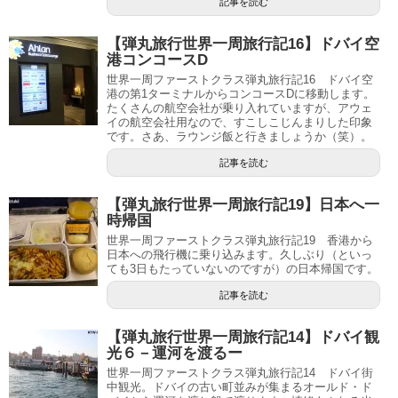
記事を読む
【弾丸旅行世界一周旅行記16】ドバイ空
港コンコースD
世界一周ファーストクラス弾丸旅行記16 ドバイ空
港の第1ターミナルからコンコースDに移動します。
たくさんの航空会社が乗り入れていますが、アウェ
イの航空会社用なので、すこしこじんまりした印象
です。さあ、ラウンジ飯と行きましょうか（笑）。
記事を読む
【弾丸旅行世界一周旅行記19】日本へ一
時帰国
世界一周ファーストクラス弾丸旅行記19 香港から
日本への飛行機に乗り込みます。久しぶり（といっ
ても3日もたっていないのですが）の日本帰国です。
記事を読む
【弾丸旅行世界一周旅行記14】ドバイ観
光６－運河を渡るー
世界一周ファーストクラス弾丸旅行記14 ドバイ街
中観光。ドバイの古い町並みが集まるオールド・ド