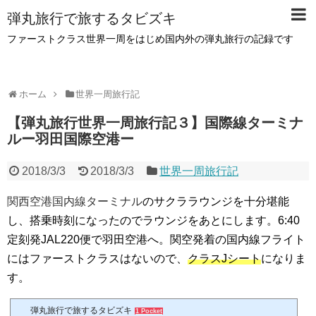
弾丸旅行で旅するタビズキ
ファーストクラス世界一周をはじめ国内外の弾丸旅行の記録です
ホーム
世界一周旅行記
【弾丸旅行世界一周旅行記３】国際線ターミナ
ルー羽田国際空港ー
2018/3/3
2018/3/3
世界一周旅行記
関西空港国内線ターミナル
のサクララウンジを十分堪能
し、搭乗時刻になったのでラウンジをあとにします。6:40
定刻発
JAL220
便で羽田空港へ。関空発着の国内線フライト
にはファーストクラスはないので、
クラス
J
シート
になりま
す。
弾丸旅行で旅するタビズキ
1 Pocket