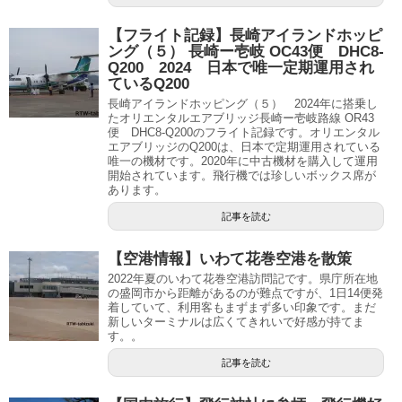
【フライト記録】長崎アイランドホッピ
ング（５） 長崎ー壱岐 OC43便 DHC8-
Q200 2024 日本で唯一定期運用され
ているQ200
長崎アイランドホッピング（５） 2024年に搭乗し
たオリエンタルエアブリッジ長崎ー壱岐路線 OR43
便 DHC8-Q200のフライト記録です。オリエンタル
エアブリッジのQ200は、日本で定期運用されている
唯一の機材です。2020年に中古機材を購入して運用
開始されています。飛行機では珍しいボックス席が
あります。
記事を読む
【空港情報】いわて花巻空港を散策
2022年夏のいわて花巻空港訪問記です。県庁所在地
の盛岡市から距離があるのが難点ですが、1日14便発
着していて、利用客もまずまず多い印象です。まだ
新しいターミナルは広くてきれいで好感が持てま
す。。
記事を読む