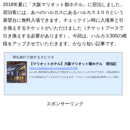
2018年夏に「大阪マリオット都ホテル」に宿泊しました。
宿泊客には、あべのハルカスにあるハルカス３００という
展望台に無料入場できます。チェックイン時に入場券と引
き換えするチケットがいただけました（チケットブースで
引き換えする必要があります）。今回は、ハルカス300の
模
様をアップさせていただきます。かなり短い記事です。
弾丸旅行で旅するタビズキ
【マリオットホテル】大阪マリオット都ホテル 宿泊記
https://rtwtabizuki.com/marriott/2766
はじめに海外旅行は弾丸なので宿泊すらしないわたくしのブログですが、今回は国内ホ
テルの宿泊記をアップさせていただきます。マリオットの上級会員を取得している関係
上、マリオット系ホテルの宿泊記が多くなってしまう今日この頃です。今回は2018年夏
に宿泊したホテル「大阪マリオット都ホテル」の模様をアップさせていただきます。20
14年開業のこのホテルは、近鉄阿倍野橋駅の駅ビルにできたあべのハルカスの中にあり
ます。客室は38階～55階の高層階にあるため、客室から見える景色は、ハルカス300
（あべのハルカスの展望台58～60階...
スポンサーリンク