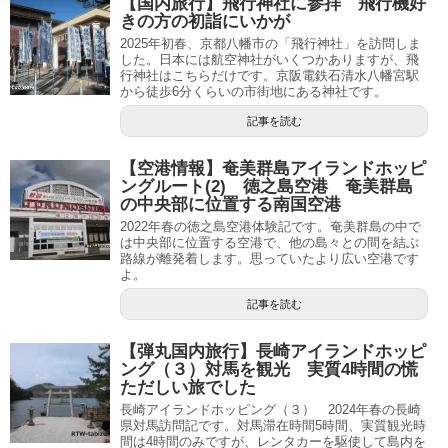
【国内旅行】飛行神社に参拝 飛行機好
きの方の初詣にいかが
2025年初春、京都八幡市の「飛行神社」を訪問しま
した。日本には航空神社がいくつかありますが、飛
行神社はこちらだけです。京阪電鉄石清水八幡宮駅
から徒歩6分くらいの市街地にある神社です。
記事を読む
【空港情報】奄美群島アイランドホッピ
ングルート(2) 徳之島空港 奄美群島
の中央部に位置する南国空港
2022年春の徳之島空港体験記です。奄美群島の中で
は中央部に位置する空港で、他の島々との間を結ぶ
路線が離発着します。思っていたより広い空港です
よ。
記事を読む
【弾丸国内旅行】長崎アイランドホッピ
ング（３）対馬を観光 実質4時間の慌
ただしい旅でした
長崎アイランドホッピング（３） 2024年春の長崎
県対馬訪問記です。対馬滞在時間5時間、実質観光時
間は4時間のみですが、レンタカーを駆使して島内を