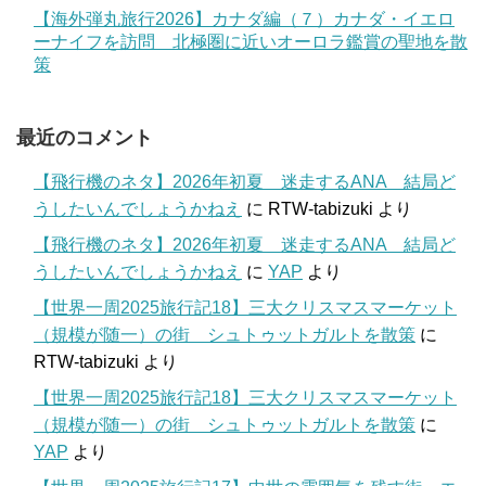
【海外弾丸旅行2026】カナダ編（７）カナダ・イエロ
ーナイフを訪問 北極圏に近いオーロラ鑑賞の聖地を散
策
最近のコメント
【飛行機のネタ】2026年初夏 迷走するANA 結局ど
うしたいんでしょうかねえ
に
RTW-tabizuki
より
【飛行機のネタ】2026年初夏 迷走するANA 結局ど
うしたいんでしょうかねえ
に
YAP
より
【世界一周2025旅行記18】三大クリスマスマーケット
（規模が随一）の街 シュトゥットガルトを散策
に
RTW-tabizuki
より
【世界一周2025旅行記18】三大クリスマスマーケット
（規模が随一）の街 シュトゥットガルトを散策
に
YAP
より