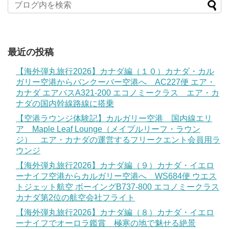
最近の投稿
【海外弾丸旅行2026】カナダ編（１０）カナダ・カル
ガリー空港からバンクーバー空港へ AC227便 エア・
カナダ エアバスA321-200 エコノミークラス エア・カ
ナダの国内幹線路線に搭乗
【空港ラウンジ体験記】カルガリー空港 国内線エリ
ア Maple Leaf Lounge（メイプルリーフ・ラウン
ジ） エア・カナダの運営するフリークエント会員用ラ
ウンジ
【海外弾丸旅行2026】カナダ編（９）カナダ・イエロ
ーナイフ空港からカルガリー空港へ WS684便 ウエス
トジェット航空 ボーイングB737-800 エコノミークラス
カナダ第2位の航空会社フライト
【海外弾丸旅行2026】カナダ編（８）カナダ・イエロ
ーナイフでオーロラ鑑賞 極寒の地で魅せる絶景