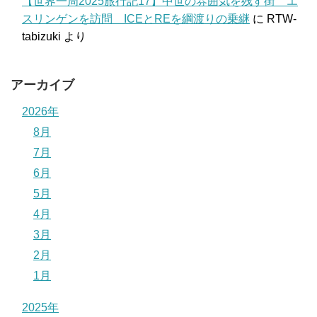
【世界一周2025旅行記17】中世の雰囲気を残す街 エ
スリンゲンを訪問 ICEとREを綱渡りの乗継
に
RTW-
tabizuki
より
アーカイブ
2026年
8月
7月
6月
5月
4月
3月
2月
1月
2025年