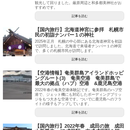
観光して回りました。厳原周辺と和多都美神社がお
すすめです。
記事を読む
【国内旅行】北海道神宮に参拝 札幌市
民の初詣ナンバー１の神社
2025年正月 札幌の中心部にある北海道神宮を初詣
で訪問しました。北海道で来場者ナンバー１の神宮
で、多くの札幌市民が訪問します。
記事を読む
【空港情報】奄美群島アイランドホッピ
ングルート(3) 奄美空港 奄美群島で
最大の拠点（ハブ）空港 &鹿児島空港
2022年春の奄美空港体験記です。奄美群島のハブ空
港で、ジェット機にも対応したボーディングブリッ
ジをもつ大きな空港です。ついでに鹿児島へのフラ
イトの様子もアップしています。
記事を読む
【国内旅行】2022年春 成田の旅 成田