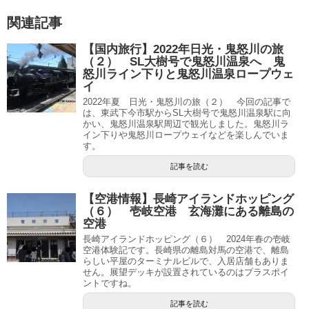
関連記事
【国内旅行】2022年日光・鬼怒川の旅
（２） SL大樹号で鬼怒川温泉へ 鬼
怒川ライン下りと鬼怒川温泉ロープウェ
イ
2022年夏 日光・鬼怒川の旅（２） 今回の記事で
は、東武下今市駅からSL大樹号で鬼怒川温泉駅に向
かい、鬼怒川温泉駅周辺で観光しました。鬼怒川ラ
イン下りや鬼怒川ロープウェイなどを楽しんでいま
す。
記事を読む
【空港情報】長崎アイランドホッピング
（６） 壱岐空港 玄海灘にある離島の
空港
長崎アイランドホッピング（６） 2024年春の壱岐
空港体験記です。長崎県の離島対馬の空港で、離島
らしい平屋のターミナルビルで、入居店舗もありま
せん。展望デッキが設置されているのはプラスポイ
ントですね。
記事を読む