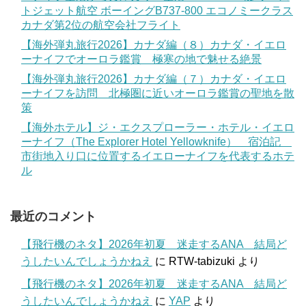
トジェット航空 ボーイングB737-800 エコノミークラス
カナダ第2位の航空会社フライト
【海外弾丸旅行2026】カナダ編（８）カナダ・イエロ
ーナイフでオーロラ鑑賞 極寒の地で魅せる絶景
【海外弾丸旅行2026】カナダ編（７）カナダ・イエロ
ーナイフを訪問 北極圏に近いオーロラ鑑賞の聖地を散
策
【海外ホテル】ジ・エクスプローラー・ホテル・イエロ
ーナイフ（The Explorer Hotel Yellowknife） 宿泊記
市街地入り口に位置するイエローナイフを代表するホテ
ル
最近のコメント
【飛行機のネタ】2026年初夏 迷走するANA 結局ど
うしたいんでしょうかねえ
に
RTW-tabizuki
より
【飛行機のネタ】2026年初夏 迷走するANA 結局ど
うしたいんでしょうかねえ
に
YAP
より