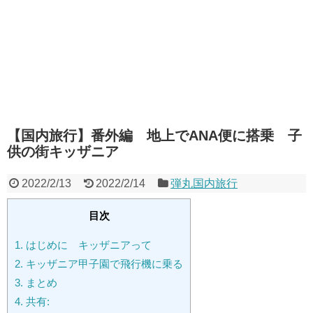
【国内旅行】番外編 地上でANA便に搭乗 子
供の街キッザニア
2022/2/13
2022/2/14
弾丸国内旅行
目次
1.
はじめに キッザニアって
2.
キッザニア甲子園で飛行機に乗る
3.
まとめ
4.
共有: