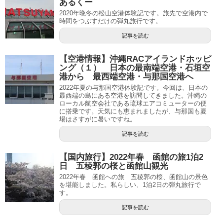
あるくー
2020年晩冬の松山空港体験記です。旅先で空港内で
時間をつぶすだけの弾丸旅行です。
記事を読む
【空港情報】沖縄RACアイランドホッピ
ング（１） 日本の最南端空港・石垣空
港から 最西端空港・与那国空港へ
2022年夏の与那国空港体験記です。今回は、日本の
最西端の島にある空港を訪問してきました。沖縄の
ローカル航空会社である琉球エアコミューターの便
に搭乗です。天気にも恵まれましたが、与那国も夏
場はさすがに暑いですね。
記事を読む
【国内旅行】2022年春 函館の旅1泊2
日 五稜郭の桜と函館山観光
2022年春 函館への旅 五稜郭の桜、函館山の景色
を堪能しました。私らしい、1泊2日の弾丸旅行で
す。
記事を読む