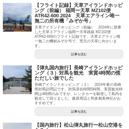
【フライト記録】天草アイランドホッピ
ング（前編） 福岡ー天草 MZ102便
ATR42-600 2024 天草エアライン唯一
無二の所有機「みぞか号」
天草アイランドホッピング（前編） 2024年に搭乗
した天草エアライン福岡ー天草路線 MZ102便
ATR42-600のフライト記録です。天草エアライン唯
一無二の機材みぞか号で、荒天の天草に向かいま
す。
記事を読む
【弾丸国内旅行】長崎アイランドホッピ
ング（３）対馬を観光 実質4時間の慌
ただしい旅でした
長崎アイランドホッピング（３） 2024年春の長崎
県対馬訪問記です。対馬滞在時間5時間、実質観光時
間は4時間のみですが、レンタカーを駆使して島内を
観光して回りました。厳原周辺と和多都美神社がお
すすめです。
記事を読む
【国内旅行】松山弾丸旅行ー松山空港を