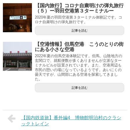
【国内旅行】コロナ自粛明けの弾丸旅行
（５）ー羽田空港第３ターミナルー
2020年夏の羽田空港第３ターミナル体験記です。コ
ロナ自粛明けの弾丸旅行です。
記事を読む
【空港情報】但馬空港 こうのとりの街
にある小さな空港
2022年夏の但馬空港体験記です。但馬、山陰地方の
玄関口で、就航便数が多くありませんが立派なター
ミナルビルが設置されています。また、空港周辺も
市民の憩いの場になっているようです。あいにくの
曇天ですが、山間部にある空港を探索してきまし
た。
記事を読む
【国内鉄道旅】番外編4 博物館明治村のクラシ
ックトレイン