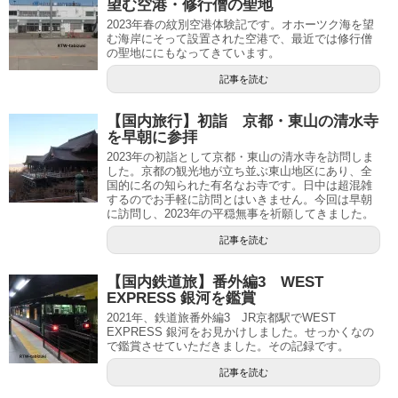
望む空港・修行僧の聖地
2023年春の紋別空港体験記です。オホーツク海を望
む海岸にそって設置された空港で、最近では修行僧
の聖地ににもなってきています。
記事を読む
【国内旅行】初詣 京都・東山の清水寺
を早朝に参拝
2023年の初詣として京都・東山の清水寺を訪問しま
した。京都の観光地が立ち並ぶ東山地区にあり、全
国的に名の知られた有名なお寺です。日中は超混雑
するのでお手軽に訪問とはいきません。今回は早朝
に訪問し、2023年の平穏無事を祈願してきました。
記事を読む
【国内鉄道旅】番外編3 WEST
EXPRESS 銀河を鑑賞
2021年、鉄道旅番外編3 JR京都駅でWEST
EXPRESS 銀河をお見かけしました。せっかくなの
で鑑賞させていただきました。その記録です。
記事を読む