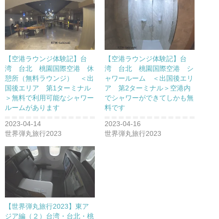
【空港ラウンジ体験記】台
【空港ラウンジ体験記】台
湾 台北 桃園国際空港 休
湾 台北 桃園国際空港 シ
憩所（無料ラウンジ） ＜出
ャワールーム ＜出国後エリ
国後エリア 第1ターミナル
ア 第2ターミナル＞空港内
＞無料で利用可能なシャワー
でシャワーができてしかも無
ルームがあります
料です
2023-04-14
2023-04-16
世界弾丸旅行2023
世界弾丸旅行2023
【世界弾丸旅行2023】東ア
ジア編（２）台湾・台北・桃