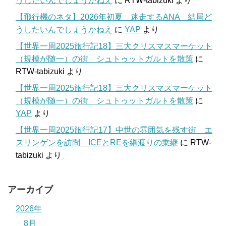
うしたいんでしょうかねえ
に
RTW-tabizuki
より
【飛行機のネタ】2026年初夏 迷走するANA 結局ど
うしたいんでしょうかねえ
に
YAP
より
【世界一周2025旅行記18】三大クリスマスマーケット
（規模が随一）の街 シュトゥットガルトを散策
に
RTW-tabizuki
より
【世界一周2025旅行記18】三大クリスマスマーケット
（規模が随一）の街 シュトゥットガルトを散策
に
YAP
より
【世界一周2025旅行記17】中世の雰囲気を残す街 エ
スリンゲンを訪問 ICEとREを綱渡りの乗継
に
RTW-
tabizuki
より
アーカイブ
2026年
8月