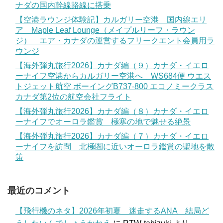
ナダの国内幹線路線に搭乗
【空港ラウンジ体験記】カルガリー空港 国内線エリ
ア Maple Leaf Lounge（メイプルリーフ・ラウン
ジ） エア・カナダの運営するフリークエント会員用ラ
ウンジ
【海外弾丸旅行2026】カナダ編（９）カナダ・イエロ
ーナイフ空港からカルガリー空港へ WS684便 ウエス
トジェット航空 ボーイングB737-800 エコノミークラス
カナダ第2位の航空会社フライト
【海外弾丸旅行2026】カナダ編（８）カナダ・イエロ
ーナイフでオーロラ鑑賞 極寒の地で魅せる絶景
【海外弾丸旅行2026】カナダ編（７）カナダ・イエロ
ーナイフを訪問 北極圏に近いオーロラ鑑賞の聖地を散
策
最近のコメント
【飛行機のネタ】2026年初夏 迷走するANA 結局ど