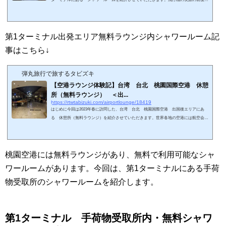
シャワーを浴びたくなるのは日本人の性（さが）です。世界各地の空港にはシャワーを
備えたラウンジがありますが、ラウンジ利用条件が厳しかったり、有料だったり（かな
りお高かったり）します。LCCを利用するなど、旅行費用を切り詰めている場合、シャ
ワー利用のハードルが高いです。その点、桃園空港は優秀です。なんと、無料で利用で
第1ターミナル出発エリア無料ラウンジ内シャワールーム記
きるシャワールームが複数ありま...
事はこちら↓
弾丸旅行で旅するタビズキ
【空港ラウンジ体験記】台湾 台北 桃園国際空港 休憩
所（無料ラウンジ） ＜出...
https://rtwtabizuki.com/airportlounge/18419
はじめに今回は2023年春に訪問した、台湾 台北 桃園国際空港 出国後エリアにあ
る 休憩所（無料ラウンジ）を紹介させていただきます。世界各地の空港には航空会社
などが運営するラウンジが設置されていて、多くの場合はシャワーも備わっています。
フライトの合間にラウンジで休息できるのはありがたいですが、利用条件が厳しかった
り、有料だったり（かなりお高かったり）するので、気軽に利用できないこともありま
す。LCCを利用するなど、旅行費用を切り詰めている場合、さらにハードルが高いで
桃園空港には無料ラウンジがあり、無料で利用可能なシャ
す。その点、桃園空港は優秀です。シ...
ワールームがあります。今回は、第1ターミナルにある手荷
物受取所のシャワールームを紹介します。
第1ターミナル 手荷物受取所内・無料シャワ