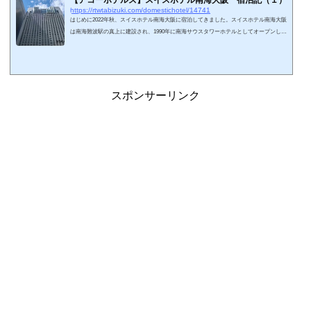
【アコーホテルズ】スイスホテル南海大阪 宿泊記（１）
https://rtwtabizuki.com/domestichotel/14741
はじめに2022年秋、スイスホテル南海大阪に宿泊してきました。スイスホテル南海大阪
は南海難波駅の真上に建設され、1990年に南海サウスタワーホテルとしてオープンしま
した。2003年に現名称にリブランドし。スイス航空系のホテルになりましたが、紆余曲
折で2016年にアコーホテルズに加入し、アコーホテルズの会員プログラムが有効になっ
ています。アコーホテルズは3,500以上のホテルをマネージメントする世界的なホテル
チェーンです。ラッフルズやフィアモントも同系列になります。日本でのホテル数は少
ないですが徐々に増えてきて、20...
スポンサーリンク