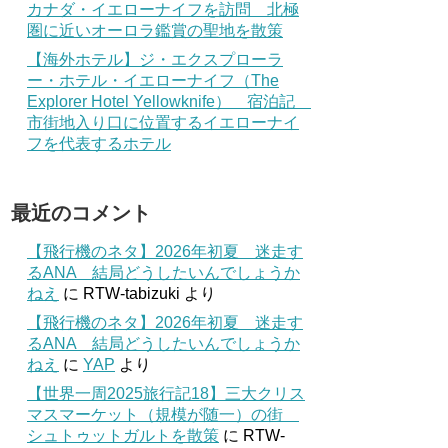
カナダ・イエローナイフを訪問 北極
圏に近いオーロラ鑑賞の聖地を散策
【海外ホテル】ジ・エクスプローラ
ー・ホテル・イエローナイフ（The
Explorer Hotel Yellowknife） 宿泊記
市街地入り口に位置するイエローナイ
フを代表するホテル
最近のコメント
【飛行機のネタ】2026年初夏 迷走す
るANA 結局どうしたいんでしょうか
ねえ
に
RTW-tabizuki
より
【飛行機のネタ】2026年初夏 迷走す
るANA 結局どうしたいんでしょうか
ねえ
に
YAP
より
【世界一周2025旅行記18】三大クリス
マスマーケット（規模が随一）の街
シュトゥットガルトを散策
に
RTW-