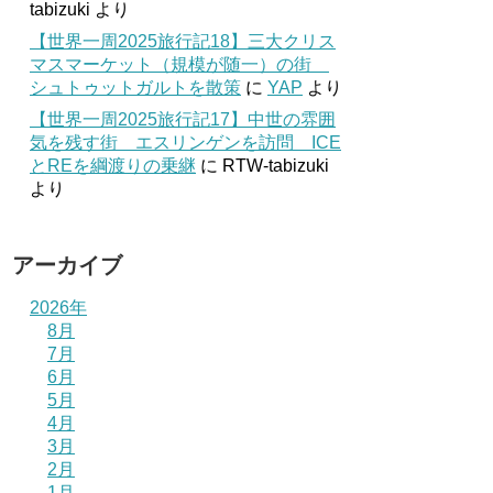
tabizuki
より
【世界一周2025旅行記18】三大クリス
マスマーケット（規模が随一）の街
シュトゥットガルトを散策
に
YAP
より
【世界一周2025旅行記17】中世の雰囲
気を残す街 エスリンゲンを訪問 ICE
とREを綱渡りの乗継
に
RTW-tabizuki
より
アーカイブ
2026年
8月
7月
6月
5月
4月
3月
2月
1月