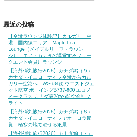
最近の投稿
【空港ラウンジ体験記】カルガリー空
港 国内線エリア Maple Leaf
Lounge（メイプルリーフ・ラウン
ジ） エア・カナダの運営するフリー
クエント会員用ラウンジ
【海外弾丸旅行2026】カナダ編（９）
カナダ・イエローナイフ空港からカル
ガリー空港へ WS684便 ウエストジェ
ット航空 ボーイングB737-800 エコノ
ミークラス カナダ第2位の航空会社フ
ライト
【海外弾丸旅行2026】カナダ編（８）
カナダ・イエローナイフでオーロラ鑑
賞 極寒の地で魅せる絶景
【海外弾丸旅行2026】カナダ編（７）