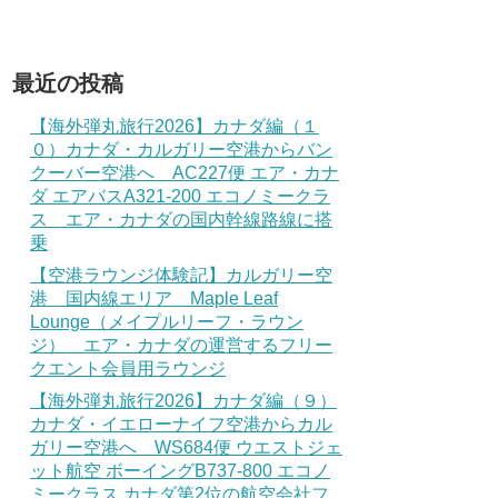
最近の投稿
【海外弾丸旅行2026】カナダ編（１
０）カナダ・カルガリー空港からバン
クーバー空港へ AC227便 エア・カナ
ダ エアバスA321-200 エコノミークラ
ス エア・カナダの国内幹線路線に搭
乗
【空港ラウンジ体験記】カルガリー空
港 国内線エリア Maple Leaf
Lounge（メイプルリーフ・ラウン
ジ） エア・カナダの運営するフリー
クエント会員用ラウンジ
【海外弾丸旅行2026】カナダ編（９）
カナダ・イエローナイフ空港からカル
ガリー空港へ WS684便 ウエストジェ
ット航空 ボーイングB737-800 エコノ
ミークラス カナダ第2位の航空会社フ