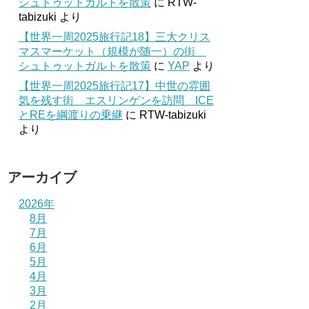
シュトゥットガルトを散策
に
RTW-
tabizuki
より
【世界一周2025旅行記18】三大クリス
マスマーケット（規模が随一）の街
シュトゥットガルトを散策
に
YAP
より
【世界一周2025旅行記17】中世の雰囲
気を残す街 エスリンゲンを訪問 ICE
とREを綱渡りの乗継
に
RTW-tabizuki
より
アーカイブ
2026年
8月
7月
6月
5月
4月
3月
2月