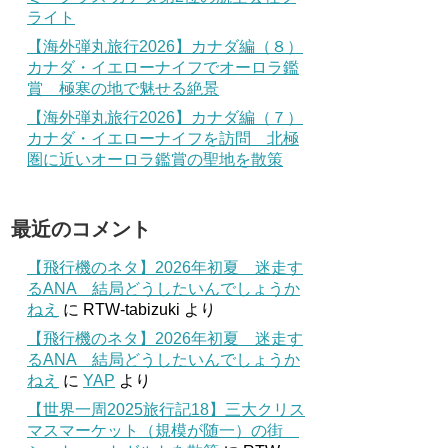
ライト
【海外弾丸旅行2026】カナダ編（８）
カナダ・イエローナイフでオーロラ鑑
賞 極寒の地で魅せる絶景
【海外弾丸旅行2026】カナダ編（７）
カナダ・イエローナイフを訪問 北極
圏に近いオーロラ鑑賞の聖地を散策
最近のコメント
【飛行機のネタ】2026年初夏 迷走す
るANA 結局どうしたいんでしょうか
ねえ
に
RTW-tabizuki
より
【飛行機のネタ】2026年初夏 迷走す
るANA 結局どうしたいんでしょうか
ねえ
に
YAP
より
【世界一周2025旅行記18】三大クリス
マスマーケット（規模が随一）の街