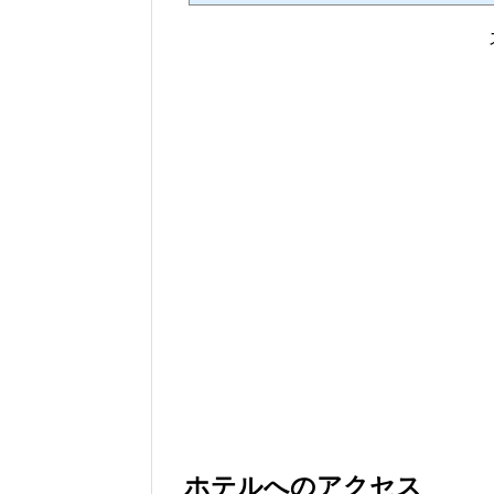
026年8月現在開業しているホ
東京日本のヒルトンホテルまと
ます。地域ホテル名子供添寝要
コビレッジ未就学児無し代替あ
ウス（SLH）HPCJ対象外2025..
ホテルへのアクセス