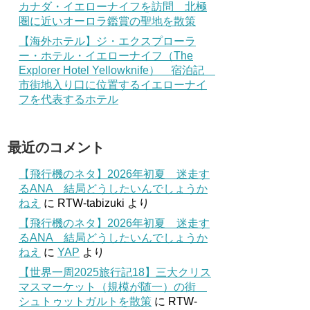
カナダ・イエローナイフを訪問 北極
圏に近いオーロラ鑑賞の聖地を散策
【海外ホテル】ジ・エクスプローラ
ー・ホテル・イエローナイフ（The
Explorer Hotel Yellowknife） 宿泊記
市街地入り口に位置するイエローナイ
フを代表するホテル
最近のコメント
【飛行機のネタ】2026年初夏 迷走す
るANA 結局どうしたいんでしょうか
ねえ
に
RTW-tabizuki
より
【飛行機のネタ】2026年初夏 迷走す
るANA 結局どうしたいんでしょうか
ねえ
に
YAP
より
【世界一周2025旅行記18】三大クリス
マスマーケット（規模が随一）の街
シュトゥットガルトを散策
に
RTW-