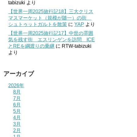
tabizuki
より
【世界一周2025旅行記18】三大クリス
マスマーケット（規模が随一）の街
シュトゥットガルトを散策
に
YAP
より
【世界一周2025旅行記17】中世の雰囲
気を残す街 エスリンゲンを訪問 ICE
とREを綱渡りの乗継
に
RTW-tabizuki
より
アーカイブ
2026年
8月
7月
6月
5月
4月
3月
2月
1月