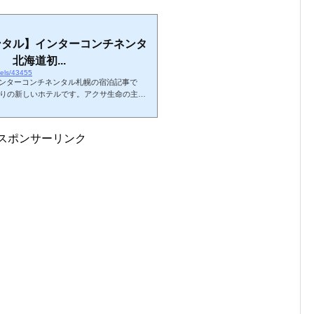
ンタル】インターコンチネンタ
北海道初...
tels/43455
インターコンチネンタル札幌の宿泊記事で
ばかりの新しいホテルです。アクサ生命の主導
ジェクト」の一環で開業が決定し、ライラッ
形で運営されています。IHGホテルズ＆リゾ
HG・ANA・ホテルグループの運営ではない
スポンサーリンク
けの宿泊特典（SFCプランなど）対象外になっ