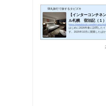
弾丸旅行で旅するタビズキ
【インターコンチネ
ル札幌 宿泊記（１） 
https://rtwtabizuki.com/ihg-ana-ho
はじめに2026年春に訪問した
す。2025年10月に開業した
する「アクサ札幌中島公園プロ
クスクエア9～14階に入居する
ーツのメンバーホテルですが、I
ため、SFCやANA上級会員向
ています。スポンサーリンク (adsbygoogle = window.adsbygoogle || ).push
({});ホテルへのアクセス今回...