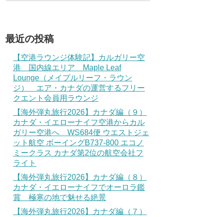
最近の投稿
【空港ラウンジ体験記】カルガリー空
港 国内線エリア Maple Leaf
Lounge（メイプルリーフ・ラウン
ジ） エア・カナダの運営するフリー
クエント会員用ラウンジ
【海外弾丸旅行2026】カナダ編（９）
カナダ・イエローナイフ空港からカル
ガリー空港へ WS684便 ウエストジェ
ット航空 ボーイングB737-800 エコノ
ミークラス カナダ第2位の航空会社フ
ライト
【海外弾丸旅行2026】カナダ編（８）
カナダ・イエローナイフでオーロラ鑑
賞 極寒の地で魅せる絶景
【海外弾丸旅行2026】カナダ編（７）