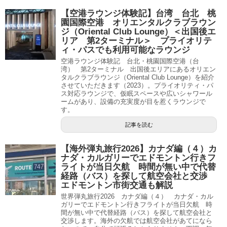
【空港ラウンジ体験記】台湾 台北 桃
園国際空港 オリエンタルクラブラウン
ジ（Oriental Club Lounge）＜出国後エ
リア 第2ターミナル＞ プライオリテ
ィ・パスでも利用可能なラウンジ
空港ラウンジ体験記 台北・桃園国際空港（台
湾） 第2ターミナル 出国後エリアにあるオリエン
タルクラブラウンジ（Oriental Club Lounge）を紹介
させていただきます（2023）。プライオリティ・パ
ス対応ラウンジで、仮眠スペースや広いシャワール
ームがあり、設備の充実度が目を惹くラウンジで
す。
記事を読む
【海外弾丸旅行2026】カナダ編（４）カ
ナダ・カルガリーでエドモントン行きフ
ライトが当日欠航 時間が無い中で代替
経路（バス）を探して航空会社と交渉
エドモントン市街交通も解説
世界弾丸旅行2026 カナダ編（４） カナダ・カル
ガリーでエドモントン行きフライトが当日欠航 時
間が無い中で代替経路（バス）を探して航空会社と
交渉します。海外の欠航では航空会社があてになら