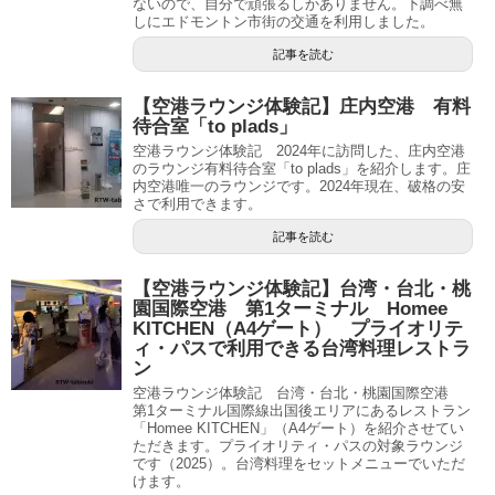
ないので、自分で頑張るしかありません。下調べ無
しにエドモントン市街の交通を利用しました。
記事を読む
【空港ラウンジ体験記】庄内空港 有料
待合室「to plads」
空港ラウンジ体験記 2024年に訪問した、庄内空港
のラウンジ有料待合室「to plads」を紹介します。庄
内空港唯一のラウンジです。2024年現在、破格の安
さで利用できます。
記事を読む
【空港ラウンジ体験記】台湾・台北・桃
園国際空港 第1ターミナル Homee
KITCHEN（A4ゲート） プライオリテ
ィ・パスで利用できる台湾料理レストラ
ン
空港ラウンジ体験記 台湾・台北・桃園国際空港
第1ターミナル国際線出国後エリアにあるレストラン
「Homee KITCHEN」（A4ゲート）を紹介させてい
ただきます。プライオリティ・パスの対象ラウンジ
です（2025）。台湾料理をセットメニューでいただ
けます。