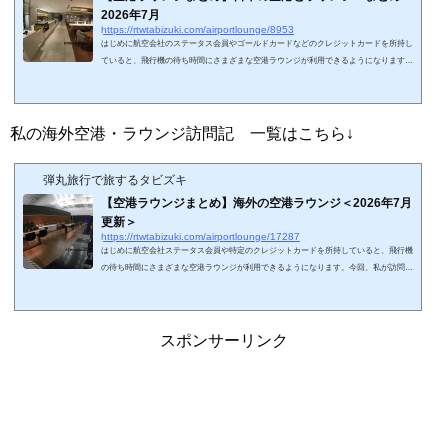
2026年7月
https://rtwtabizuki.com/airportlounge/8953
はじめに航空会社のステータス会員やゴールドカードなどのクレジットカードを所持し
ていると、飛行機の待ち時間にさまざまな空港ラウンジが利用できるようになります。
今回、2026年7月現在の日本の空港ラウンジに関しましてまとめてみました。いわゆる
カードラウンジや航空会社ラウンジ以外もまとめています。事前申請の必要なラウンジ
や、団体利用のラウンジは掲載していません。リンク先は私の空港やラウンジの体験記
となります。略語 LM（light meal）:軽食 SH（shower）：シャワー設備海外ラウン
私の海外空港・ラウンジ訪問記 一覧はこちら↓
ジのまとめはこちら↓スポンサーリ...
弾丸旅行で旅するタビズキ
【空港ラウンジまとめ】海外の空港ラウンジ＜2026年7月
更新＞
https://rtwtabizuki.com/airportlounge/17287
はじめに航空会社ステータス会員や特定のクレジットカードを所持していると、飛行機
の待ち時間にさまざまな空港ラウンジが利用できるようになります。今回、私が訪問し
たことのある世界の空港ラウンジに関しましてまとめてみました。☆印は2026年現在プ
ライオリティ・パスで利用可能なラウンジ（レストランサービス等を含む）です。カー
ドの種類によっては利用できないので注意しましょう。ちなみに、私の国内空港・ラウ
ンジ訪問記 一覧はこちら↓スポンサーリンク (adsbygoogle = window.adsbygoogle || ).pu
スポンサーリンク
sh({});北米アメリカ合...