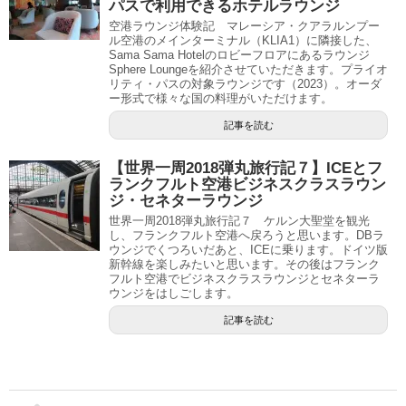
パスで利用できるホテルラウンジ
空港ラウンジ体験記 マレーシア・クアラルンプー
ル空港のメインターミナル（KLIA1）に隣接した、
Sama Sama Hotelのロビーフロアにあるラウンジ
Sphere Loungeを紹介させていただきます。プライオ
リティ・パスの対象ラウンジです（2023）。オーダ
ー形式で様々な国の料理がいただけます。
記事を読む
【世界一周2018弾丸旅行記７】ICEとフ
ランクフルト空港ビジネスクラスラウン
ジ・セネターラウンジ
世界一周2018弾丸旅行記７ ケルン大聖堂を観光
し、フランクフルト空港へ戻ろうと思います。DBラ
ウンジでくつろいだあと、ICEに乗ります。ドイツ版
新幹線を楽しみたいと思います。その後はフランク
フルト空港でビジネスクラスラウンジとセネターラ
ウンジをはしごします。
記事を読む