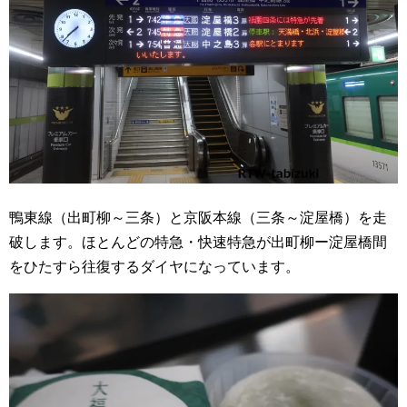
鴨東線（出町柳～三条）と京阪本線（三条～淀屋橋）を走
破します。ほとんどの特急・快速特急が出町柳ー淀屋橋間
をひたすら往復するダイヤになっています。