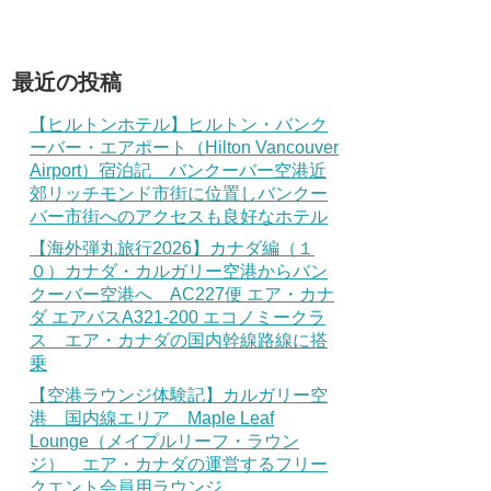
最近の投稿
【ヒルトンホテル】ヒルトン・バンク
ーバー・エアポート（Hilton Vancouver
Airport）宿泊記 バンクーバー空港近
郊リッチモンド市街に位置しバンクー
バー市街へのアクセスも良好なホテル
【海外弾丸旅行2026】カナダ編（１
０）カナダ・カルガリー空港からバン
クーバー空港へ AC227便 エア・カナ
ダ エアバスA321-200 エコノミークラ
ス エア・カナダの国内幹線路線に搭
乗
【空港ラウンジ体験記】カルガリー空
港 国内線エリア Maple Leaf
Lounge（メイプルリーフ・ラウン
ジ） エア・カナダの運営するフリー
クエント会員用ラウンジ