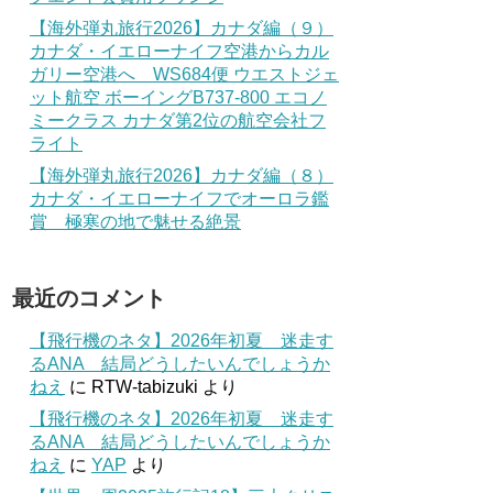
【海外弾丸旅行2026】カナダ編（９）
カナダ・イエローナイフ空港からカル
ガリー空港へ WS684便 ウエストジェ
ット航空 ボーイングB737-800 エコノ
ミークラス カナダ第2位の航空会社フ
ライト
【海外弾丸旅行2026】カナダ編（８）
カナダ・イエローナイフでオーロラ鑑
賞 極寒の地で魅せる絶景
最近のコメント
【飛行機のネタ】2026年初夏 迷走す
るANA 結局どうしたいんでしょうか
ねえ
に
RTW-tabizuki
より
【飛行機のネタ】2026年初夏 迷走す
るANA 結局どうしたいんでしょうか
ねえ
に
YAP
より