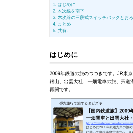
1.
はじめに
2.
木次線を南下
3.
木次線の三段式スイッチバックとお
4.
まとめ
5.
共有:
はじめに
2009年鉄道の旅のつづきです。JR
銀山、出雲大社、一畑電車の旅、宍道
再開です。
弾丸旅行で旅するタビズキ
【国内鉄道旅】200
一畑電車と出雲大社・松
https://rtwtabizuki.com/domestic-t
はじめに2009年鉄道九州の旅
に乗って島根県出雲地方へ。さ