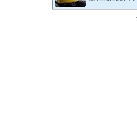
のあとJR出雲市駅まで戻って
ます。スポンサーリンク (adsbygoogle = window.adsbygoogle || ).push({});
出雲大社に参拝 JR出雲市ま
する予定です。出雲大社の最寄
出雲市駅から出雲大社に向かう
回はブログの趣旨に反し...