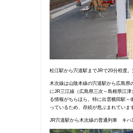
松江駅から宍道駅までJRで20分程度
木次線は山陰本線の宍道駅から広島県の
にJR三江線（広島県三次～島根県江
る情報がちらほら。特に出雲横田駅～
っているため、存続が危ぶまれていま
JR宍道駅から木次線の普通列車 キハ