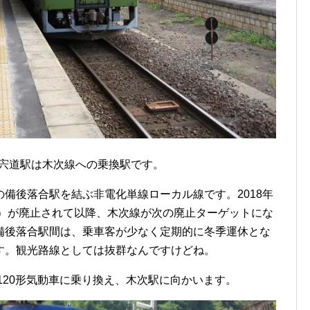
。宍道駅は木次線への乗換駅です。
備後落合駅を結ぶ非電化単線ローカル線です。2018年
津）が廃止されて以降、木次線が次の廃止ターゲットにな
備後落合駅間は、乗車客が少なく定期的に冬季運休とな
す。観光路線としては抜群なんですけどね。
120形気動車に乗り換え、木次駅に向かいます。