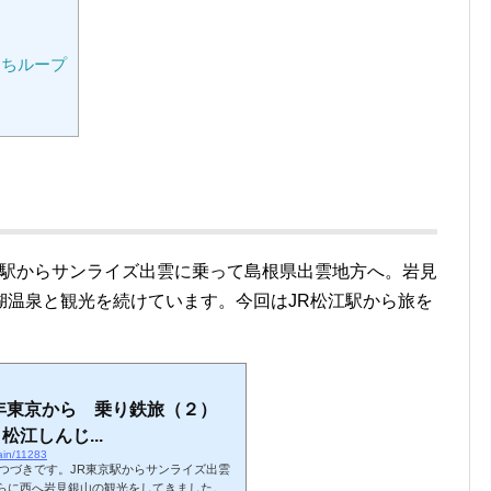
ろちループ
東京駅からサンライズ出雲に乗って島根県出雲地方へ。岩見
湖温泉と観光を続けています。今回はJR松江駅から旅を
9年東京から 乗り鉄旅（２）
江しんじ...
rain/11283
のつづきです。JR東京駅からサンライズ出雲
らに西へ岩見銀山の観光をしてきました。そ