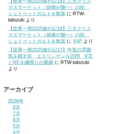
【世界一周2025旅行記18】三大クリス
マスマーケット（規模が随一）の街
シュトゥットガルトを散策
に
RTW-
tabizuki
より
【世界一周2025旅行記18】三大クリス
マスマーケット（規模が随一）の街
シュトゥットガルトを散策
に
YAP
より
【世界一周2025旅行記17】中世の雰囲
気を残す街 エスリンゲンを訪問 ICE
とREを綱渡りの乗継
に
RTW-tabizuki
より
アーカイブ
2026年
8月
7月
6月
5月
4月