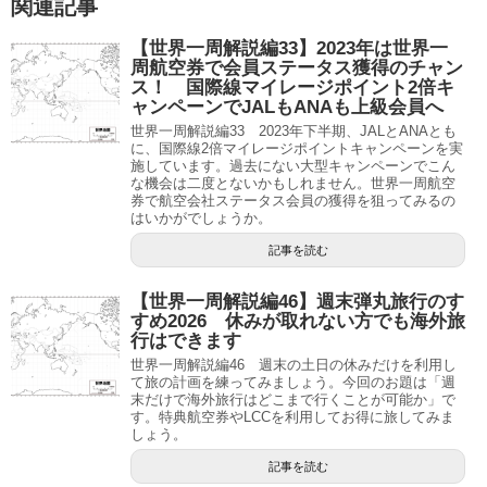
関連記事
【世界一周解説編33】2023年は世界一
周航空券で会員ステータス獲得のチャン
ス！ 国際線マイレージポイント2倍キ
ャンペーンでJALもANAも上級会員へ
世界一周解説編33 2023年下半期、JALとANAとも
に、国際線2倍マイレージポイントキャンペーンを実
施しています。過去にない大型キャンペーンでこん
な機会は二度とないかもしれません。世界一周航空
券で航空会社ステータス会員の獲得を狙ってみるの
はいかがでしょうか。
記事を読む
【世界一周解説編46】週末弾丸旅行のす
すめ2026 休みが取れない方でも海外旅
行はできます
世界一周解説編46 週末の土日の休みだけを利用し
て旅の計画を練ってみましょう。今回のお題は「週
末だけで海外旅行はどこまで行くことが可能か」で
す。特典航空券やLCCを利用してお得に旅してみま
しょう。
記事を読む