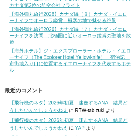
カナダ第2位の航空会社フライト
【海外弾丸旅行2026】カナダ編（８）カナダ・イエロ
ーナイフでオーロラ鑑賞 極寒の地で魅せる絶景
【海外弾丸旅行2026】カナダ編（７）カナダ・イエロ
ーナイフを訪問 北極圏に近いオーロラ鑑賞の聖地を散
策
【海外ホテル】ジ・エクスプローラー・ホテル・イエロ
ーナイフ（The Explorer Hotel Yellowknife） 宿泊記
市街地入り口に位置するイエローナイフを代表するホテ
ル
最近のコメント
【飛行機のネタ】2026年初夏 迷走するANA 結局ど
うしたいんでしょうかねえ
に
RTW-tabizuki
より
【飛行機のネタ】2026年初夏 迷走するANA 結局ど
うしたいんでしょうかねえ
に
YAP
より