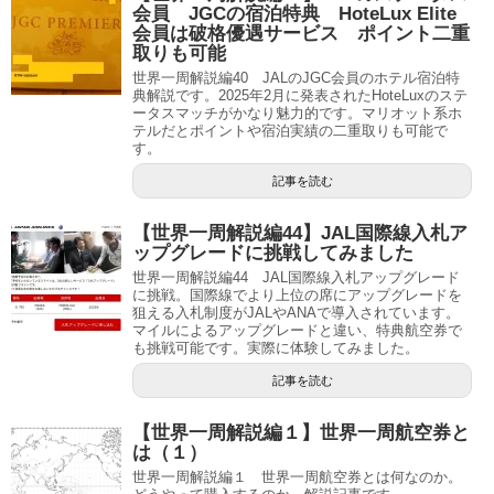
会員 JGCの宿泊特典 HoteLux Elite
会員は破格優遇サービス ポイント二重
取りも可能
世界一周解説編40 JALのJGC会員のホテル宿泊特
典解説です。2025年2月に発表されたHoteLuxのステ
ータスマッチがかなり魅力的です。マリオット系ホ
テルだとポイントや宿泊実績の二重取りも可能で
す。
記事を読む
【世界一周解説編44】JAL国際線入札ア
ップグレードに挑戦してみました
世界一周解説編44 JAL国際線入札アップグレード
に挑戦。国際線でより上位の席にアップグレードを
狙える入札制度がJALやANAで導入されています。
マイルによるアップグレードと違い、特典航空券で
も挑戦可能です。実際に体験してみました。
記事を読む
【世界一周解説編１】世界一周航空券と
は（１）
世界一周解説編１ 世界一周航空券とは何なのか。