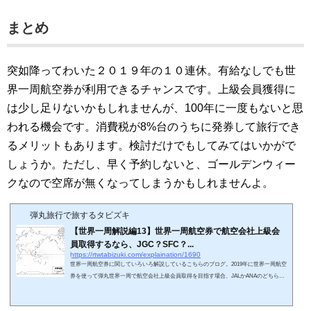
まとめ
突如降ってわいた２０１９年の１０連休。有給なしでも世
界一周航空券が利用できるチャンスです。上級会員獲得に
は少し足りないかもしれませんが、100年に一度もないと思
われる機会です。消費税が8%台のうちに発券して旅行でき
るメリットもあります。検討だけでもしてみてはいかがで
しょうか。ただし、早く予約しないと、ゴールデンウィー
クなので空席が無くなってしまうかもしれませんよ。
弾丸旅行で旅するタビズキ
【世界一周解説編13】世界一周航空券で航空会社上級会
員取得するなら、JGC？SFC？...
https://rtwtabizuki.com/explaination/1690
世界一周航空券に関していろいろ解説しているこちらのブログ。2019年に世界一周航空
券を使って弾丸世界一周で航空会社上級会員取得を目指す場合、JALかANAのどちらが
おすすめでしょうか。このシリーズは３回にわたって解説したいと思います。１回目の
今回は、取得へのハードルから考えてみます。2024年以降JALのJGC会員になるハード