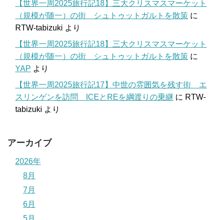
【世界一周2025旅行記18】三大クリスマスマーケット
（規模が随一）の街 シュトゥットガルトを散策
に
RTW-tabizuki
より
【世界一周2025旅行記18】三大クリスマスマーケット
（規模が随一）の街 シュトゥットガルトを散策
に
YAP
より
【世界一周2025旅行記17】中世の雰囲気を残す街 エ
スリンゲンを訪問 ICEとREを綱渡りの乗継
に
RTW-
tabizuki
より
アーカイブ
2026年
8月
7月
6月
5月