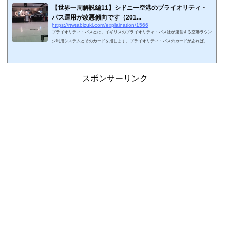
【世界一周解説編11】シドニー空港のプライオリティ・
パス運用が改悪傾向です（201...
https://rtwtabizuki.com/explaination/1566
プライオリティ・パスとは、イギリスのプライオリティ・パス社が運営する空港ラウン
ジ利用システムとそのカードを指します。プライオリティ・パスのカードがあれば、世
界中の提携ラウンジを使用することができます。今回は、（後日訪れることになるので
すが）シドニー空港のプライオリティ・パスに関して、最近運用が改悪傾向ですので、
解説していきます。スポンサーリンク (adsbygoogle = window.adsbygoogle || ).push({});
プライオリティ・パスのシステムのをおさらいプライオリティ・パスを持っていると、
スポンサーリンク
飛行機の搭乗券がある...