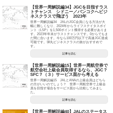
【世界一周解説編34】JGCを目指すラス
トチャンス シドニー／バンコクへビジ
ネスクラスで飛ぼう 2023年
世界一周解説編34 JALのJGC会員になる方法が大
幅に難しくなり、2024年からライフステイタスポイ
ント（LSP）を1,500ポイント獲得する必要がありま
す。2023年年末がラストチャンスです。0からでもま
だ間に合います。今なら100万円以下で高速JGC達成
可能です。弾丸ビジネスクラスの旅がおすすめで
す。
記事を読む
【世界一周解説編15】世界一周航空券で
航空会社上級会員取得するなら、JGC？
SFC？（３）サービス面から考える
世界一周解説編15 JALとANAの上級会員はどちら
の方がいいのでしょう？ 世界一周航空券で上級会
員を目指す場合をサービス面から比較してみまし
た。
記事を読む
【世界一周解説編40】JALのステータス