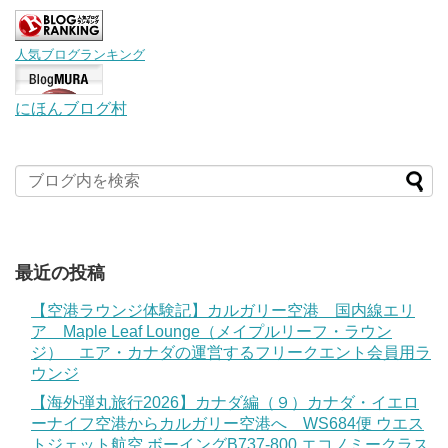
人気ブログランキング
にほんブログ村
最近の投稿
【空港ラウンジ体験記】カルガリー空港 国内線エリ
ア Maple Leaf Lounge（メイプルリーフ・ラウン
ジ） エア・カナダの運営するフリークエント会員用ラ
ウンジ
【海外弾丸旅行2026】カナダ編（９）カナダ・イエロ
ーナイフ空港からカルガリー空港へ WS684便 ウエス
トジェット航空 ボーイングB737-800 エコノミークラス