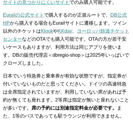
サイトの見つかりにくいサイト
でのみ購入可能です。
Eurailの公式サイト
で購入するのが正規ルートで、
DB公式
HP
から購入する場合もEurailサイトに遷移します。ツイン
以外のチケットは
Klook
や
KKday
、
ヨーロッパ鉄道チケット
センター
などのOTAでも購入可能です。OTAの方が若干安
いケースもありますが、利用方法は同じアプリを使いま
す。DBの販売代理店＜dbregio-shop＞は2025年いっぱいで
クローズしました。
日本でいう特急券と乗車券が有効な状態ですが、指定券が
付いていないものだと思ってください。ドイツの高速特急
は全席指定されていますが、利用していない席があれば予
約が無くても座れます。2等席は指定が無いと座れないこと
が多いです。
席の予約には別途指定料金が必要です。
ま
た、1等のパスであっても駅ラウンジが利用できません。