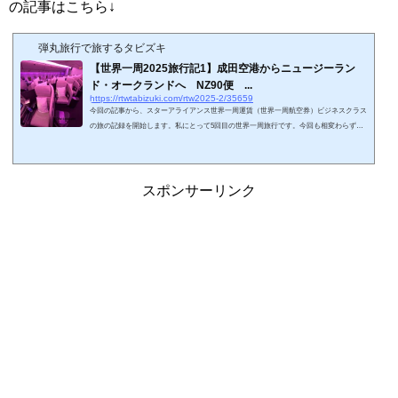
の記事はこちら↓
弾丸旅行で旅するタビズキ
【世界一周2025旅行記1】成田空港からニュージーラン
ド・オークランドへ NZ90便 ...
https://rtwtabizuki.com/rtw2025-2/35659
今回の記事から、スターアライアンス世界一周運賃（世界一周航空券）ビジネスクラス
の旅の記録を開始します。私にとって5回目の世界一周旅行です。今回も相変わらずの
一人旅です。旅の目的は、世界のクリスマスマーケットを鑑賞することです。計画段階
のよもやま話はこちら↓今回の旅は成田空港からはじまります。日本の玄関口である成
田国際空港ですが、関西在住の私にとって、成田空港へのアクセスは「非常に面倒」で
す。コロナ禍以前だと、伊丹ー成田便の便数も多かったですし、LCC系の関西ー成田便
スポンサーリンク
も多数運航していました。2025年現...