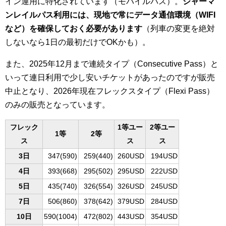
イン運用に特化されています（モバイルパス）。
ジャーマ
ンレイルパス利用には、現地で常にデータ通信環境（WIFI
など）を確保しておく必要があります
（列車の変更を絶対
しないなら1日の最初だけでOKかも）。
また、2025年12月まで連続タイプ（Consecutive Pass）と
いって連日利用で少し安いチケットがあったのですが販売
中止となり、2026年現在フレックスタイプ（Flexi Pass）
のみの販売となっています。
フレック
1等ユー
2等ユー
1等
2等
ス
ス
ス
3日
347(590)
259(440)
260USD
194USD
4日
393(668)
295(502)
295USD
222USD
5日
435(740)
326(554)
326USD
245USD
7日
506(860)
378(642)
379USD
284USD
10日
590(1004)
472(802)
443USD
354USD