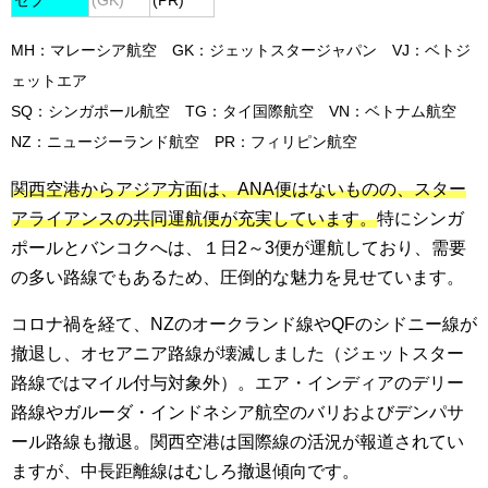
セブ
(GK)
(PR)
MH：マレーシア航空 GK：ジェットスタージャパン VJ：ベトジ
ェットエア
SQ：シンガポール航空
TG：タイ国際航空 VN：ベトナム航空
NZ：ニュージーランド航空 PR：フィリピン航空
関西空港からアジア方面は、ANA便はないものの、スター
アライアンスの共同運航便が充実しています。
特にシンガ
ポールとバンコクへは、１日2～3便が運航しており、需要
の多い路線でもあるため、圧倒的な魅力を見せています。
コロナ禍を経て、NZのオークランド線やQFのシドニー線が
撤退し、オセアニア路線が壊滅しました（ジェットスター
路線ではマイル付与対象外）。エア・インディアのデリー
路線やガルーダ・インドネシア航空のバリおよびデンパサ
ール路線も撤退。関西空港は国際線の活況が報道されてい
ますが、中長距離線はむしろ撤退傾向です。