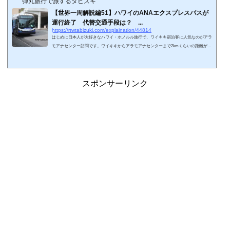
弾丸旅行で旅するタビズキ
【世界一周解説編51】ハワイのANAエクスプレスバスが
運行終了 代替交通手段は？ ...
https://rtwtabizuki.com/explaination/44814
はじめに日本人が大好きなハワイ・ホノルル旅行で、ワイキキ宿泊客に人気なのがアラ
モアナセンター訪問です。ワイキキからアラモアナセンターまで2kmくらいの距離があ
り、歩けないことは無いですができれば体力を温存したいところです。日本の旅行会社
はハワイ滞在時のワイキキ市街交通手段を提供しています。JTBのHi Bus（ハイバ
ス）、HISのLeaLeaトロリーなどが有名ですね。日本の航空会社も提供していました
が、経営状況が相当厳しいようで順次路線をクローズしています。JALはコロナ禍の20
スポンサーリンク
20年にレインボートロリーを中止し、Hi Bu...