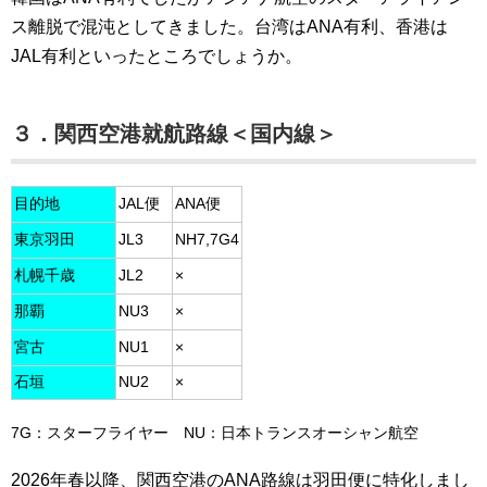
ス離脱で混沌としてきました。台湾はANA有利、香港は
JAL有利といったところでしょうか。
３．関西空港就航路線＜国内線＞
目的地
JAL便
ANA便
東京羽田
JL3
NH7,7G4
札幌千歳
JL2
×
那覇
NU3
×
宮古
NU1
×
石垣
NU2
×
7G：スターフライヤー NU：日本トランスオーシャン航空
2026年春以降、関西空港のANA路線は羽田便に特化しまし