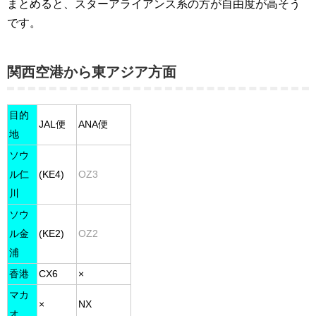
まとめると、スターアライアンス系の方が自由度が高そう
です。
関西空港から東アジア方面
目的
JAL便
ANA便
地
ソウ
ル仁
(KE4)
OZ3
川
ソウ
ル金
(KE2)
OZ2
浦
香港
CX6
×
マカ
×
NX
オ