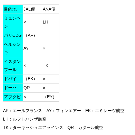
目的地
JAL便
ANA便
ミュンヘ
×
LH
ン
パリCDG
（AF）
ヘルシン
AY
×
キ
イスタン
×
TK
ブール
ドバイ
（EK）
×
ドーハ
QR
×
アブダビ
×
（EY）
AF：エールフランス AY：フィンエアー EK：エミレーツ航空
LH：ルフトハンザ航空
TK：ターキッシュエアラインズ QR：カタール航空