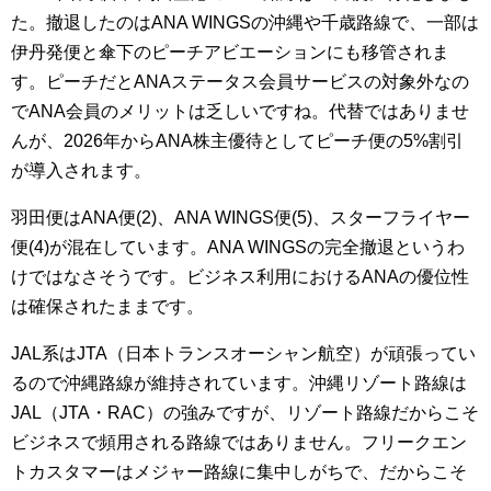
た。撤退したのはANA WINGSの沖縄や千歳路線で、一部は
伊丹発便と傘下のピーチアビエーションにも移管されま
す。ピーチだとANAステータス会員サービスの対象外なの
でANA会員のメリットは乏しいですね。代替ではありませ
んが、2026年からANA株主優待としてピーチ便の5%割引
が導入されます。
羽田便はANA便(2)、ANA WINGS便(5)、スターフライヤー
便(4)が混在しています。ANA WINGSの完全撤退というわ
けではなさそうです。ビジネス利用におけるANAの優位性
は確保されたままです。
JAL系はJTA（日本トランスオーシャン航空）が頑張ってい
るので沖縄路線が維持されています。沖縄リゾート路線は
JAL（JTA・RAC）の強みですが、リゾート路線だからこそ
ビジネスで頻用される路線ではありません。フリークエン
トカスタマーはメジャー路線に集中しがちで、だからこそ