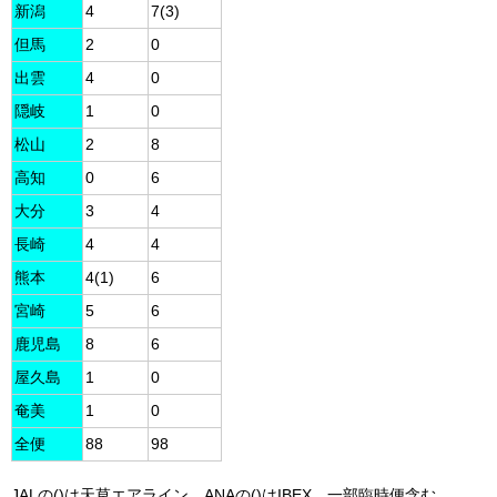
新潟
4
7(3)
但馬
2
0
出雲
4
0
隠岐
1
0
松山
2
8
高知
0
6
大分
3
4
長崎
4
4
熊本
4(1)
6
宮崎
5
6
鹿児島
8
6
屋久島
1
0
奄美
1
0
全便
88
98
JALの()は天草エアライン、ANAの()はIBEX 一部臨時便含む