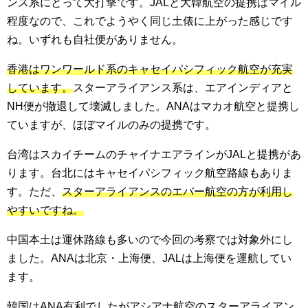
ンス系にとって大打撃です。JALと大韓航空の提携はマイル
程度なので、これでようやく同じ土俵に上がった感じです
ね。いずれも自社便がありません。
香港はワンワールド系のキャセイパシフィック航空が充実
しています。
スターアライアンス系は、エアインディアと
NH便が撤退して壊滅しました。ANAはマカオ航空と提携し
ていますが、ほぼマイルのみの提携です。
台湾はスカイチームのチャイナエアラインがJALと提携があ
ります。台北にはキャセイパシフィック航空路線もありま
す。ただ、
スターアライアンスのエバー航空の方が利用し
やすいですね。
中国本土は運休路線も多いので今回の考察では対象外にし
ました。ANAは北京・上海便、JALは上海便を運航してい
ます。
韓国はANA有利でしたがアシアナ航空のスターアライアン