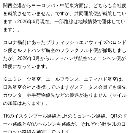
関西空港からヨーロッパ・中近東方面は、どちらも自社便
を就航させていません。ですが、共同運航便が就航してい
ます（2026年6月現在、一部路線は地域情勢で運休してい
ます）。
コロナ禍前にあったブリティッシュエアウェイズのロンド
ン便とルフトハンザ航空のフランクフルト便が撤退しまし
たが、2026年3月からルフトハンザ航空のミュンヘン便が
増便になっています。
※エミレーツ航空、エールフランス、エティハド航空は、
日系航空会社と提携していますがステータス会員でも優先
カウンターや手荷物優先などの優遇がありません（マイル
の加算はあります）。
TKのイスタンブール路線とLHのミュンヘン路線、QRのド
ーハ路線とAYのヘルシンキ路線が、それぞれNHやJLのヨ
ーロッパ路線を補完しています。