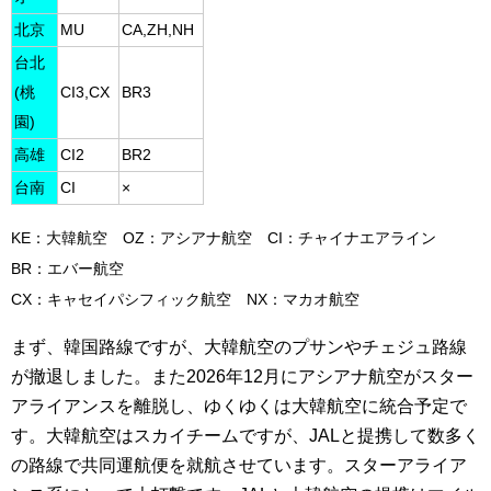
北京
MU
CA,ZH,NH
台北
(桃
CI3,CX
BR3
園)
高雄
CI2
BR2
台南
CI
×
KE：大韓航空 OZ：アシアナ航空 CI：チャイナエアライン
BR：エバー航空
CX：キャセイパシフィック航空
NX：マカオ航空
まず、韓国路線ですが、大韓航空のプサンやチェジュ路線
が撤退しました。また2026年12月にアシアナ航空がスター
アライアンスを離脱し、ゆくゆくは大韓航空に統合予定で
す。大韓航空はスカイチームですが、JALと提携して数多く
の路線で共同運航便を就航させています。スターアライア