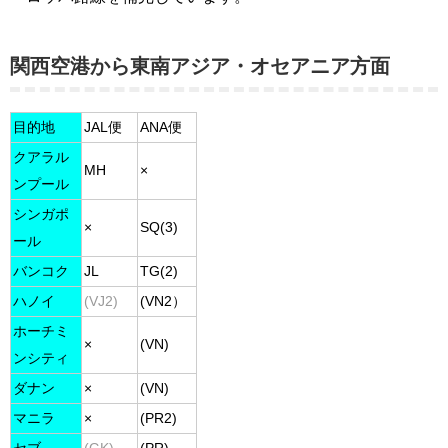
関西空港から東南アジア・オセアニア方面
目的地
JAL便
ANA便
クアラル
MH
×
ンプール
シンガポ
×
SQ(3)
ール
バンコク
JL
TG(2)
ハノイ
(VJ2)
(VN2）
ホーチミ
×
(VN)
ンシティ
ダナン
×
(VN)
マニラ
×
(PR2)