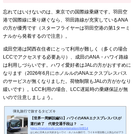
忘れてはいけないのは、東京での国際線乗継です。羽田空
港で国際線に乗り継ぐなら、羽田路線が充実しているANA
の方が優秀です（スターフライヤーは羽田空港の第1ターミ
ナルから発着するので注意）。
成田空港は関西在住者にとって利用が難しく（多くの場合
LCCでアクセスする必要あり）、成田のANA・ハワイ路線
は利用しづらいです。ハワイ愛好者はJALの方がおすすめに
なります（2026年6月にホノルルのANAエクスプレスバス
のサービスが無くなりました。荷物制限もJALの方がかなり
緩いです）。LCC利用の場合、LCC遅延時の乗継保証が無
いので注意しましょう。
弾丸旅行で旅するタビズキ
【世界一周解説編51】ハワイのANAエクスプレスバスが
運行終了 代替交通手段は？ ...
https://rtwtabizuki.com/explaination/44814
はじめに日本人が大好きなハワイ・ホノルル旅行で、ワイキキ宿泊客に人気なのがアラ