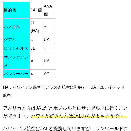
ANA
目的地
JAL便
便
JL
ホノルル
×
(HA)
グアム
×
UA
ロサンゼルス
JL
×
サンフランシ
×
UA
スコ
バンクーバー
×
AC
HA：ハワイアン航空（アラスカ航空に引継） UA：ユナイテッド
航空
アメリカ方面はJALだとホノルルとロサンゼルスに行くこと
ができます。
ハワイが好きな方はJALの方がよさそうです。
ハワイアン航空はJALと提携していますが、ワンワールドに