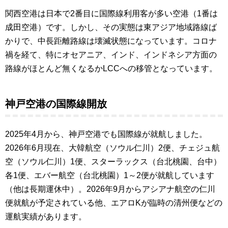
関西空港は日本で2番目に国際線利用客が多い空港（1番は
成田空港）です。しかし、その実態は東アジア地域路線ば
かりで、中長距離路線は壊滅状態になっています。コロナ
禍を経て、特にオセアニア、インド、インドネシア方面の
路線がほとんど無くなるかLCCへの移管となっています。
神戸空港の国際線開放
2025年4月から、神戸空港でも国際線が就航しました。
2026年6月現在、大韓航空（ソウル仁川）2便、チェジュ航
空（ソウル仁川）1便、スターラックス（台北桃園、台中）
各1便、エバー航空（台北桃園）1～2便が就航しています
（他は長期運休中）。2026年9月からアシアナ航空の仁川
便就航が予定されている他、エアロKが臨時の清州便などの
運航実績があります。