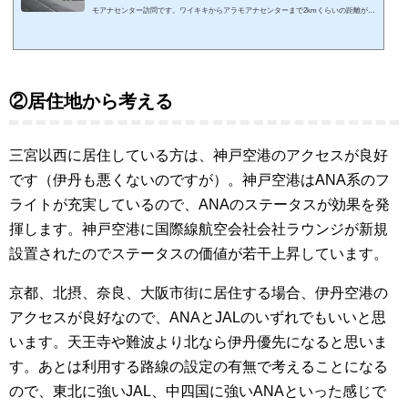
モアナセンター訪問です。ワイキキからアラモアナセンターまで2kmくらいの距離があ
り、歩けないことは無いですができれば体力を温存したいところです。日本の旅行会社
はハワイ滞在時のワイキキ市街交通手段を提供しています。JTBのHi Bus（ハイバ
ス）、HISのLeaLeaトロリーなどが有名ですね。日本の航空会社も提供していました
が、経営状況が相当厳しいようで順次路線をクローズしています。JALはコロナ禍の20
20年にレインボートロリーを中止し、Hi Bu...
②居住地から考える
三宮以西に居住している方は、神戸空港のアクセスが良好
です（伊丹も悪くないのですが）。神戸空港はANA系のフ
ライトが充実しているので、ANAのステータスが効果を発
揮します。神戸空港に国際線航空会社会社ラウンジが新規
設置されたのでステータスの価値が若干上昇しています。
京都、北摂、奈良、大阪市街に居住する場合、伊丹空港の
アクセスが良好なので、ANAとJALのいずれでもいいと思
います。天王寺や難波より北なら伊丹優先になると思いま
す。あとは利用する路線の設定の有無で考えることになる
ので、東北に強いJAL、中四国に強いANAといった感じで