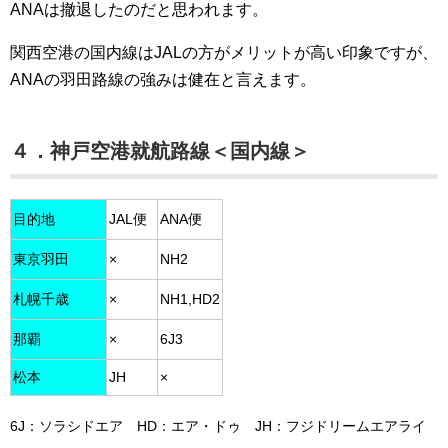
ANAは撤退したのだと思われます。
関西空港の国内線はJALの方がメリットが高い印象ですが、
ANAの羽田路線の強みは健在と言えます。
４．神戸空港就航路線＜国内線＞
目的地
JAL便
ANA便
東京羽田
×
NH2
札幌千歳
×
NH1,HD2
那覇
×
6J3
松本
JH
×
6J：ソラシドエア HD：エア・ドゥ JH：フジドリームエアライ