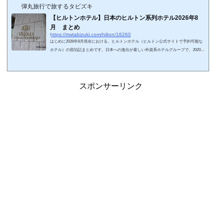
弾丸旅行で旅するタビズキ
【ヒルトンホテル】日本のヒルトン系列ホテル2026年8
月 まとめ
https://rtwtabizuki.com/hilton/16260
はじめに2026年8月現在における、ヒルトンホテル（ヒルトン公式サイトで予約可能な
ホテル）の宿泊記まとめです。日本への進出が著しい外資系ホテルグループで、2020年
～2025年にかけて多くのホテルが開業しています。2026年8月現在開業しているホテル
を地域別にまとめてみました。ヒルトン東京日本のヒルトンホテルまとめホテル名のリ
ンク先は宿泊体験記事になります。地域ホテル名子供添寝要件ラウンジ温泉／プール北
海道ヒルトンニセコビレッジ未就学児無し代替あり〇／×カサラ・ニセコビレッジ・タ
スポンサーリンク
ウンハウス（SLH）HPCJ対象外2025...