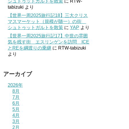
シュトゥットガルトを散策
に
RTW-
tabizuki
より
【世界一周2025旅行記18】三大クリス
マスマーケット（規模が随一）の街
シュトゥットガルトを散策
に
YAP
より
【世界一周2025旅行記17】中世の雰囲
気を残す街 エスリンゲンを訪問 ICE
とREを綱渡りの乗継
に
RTW-tabizuki
より
アーカイブ
2026年
8月
7月
6月
5月
4月
3月
2月