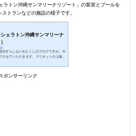
シェラトン沖縄サンマリーナリゾート」の客室とプールを
レストランなどの施設の様子です。
】シェラトン沖縄サンマリーナ
１）
54
宿泊すらしないわたくしのブログですが、今
プさせていただきます。マリオットの上級会
オット系ホテルの宿泊記が多くなってしまう
年夏に宿泊したホテル「シェラトン沖縄サン
ップさせていただきます。私のマリオットホ
スポンサーリンク
ygoogle = window.a
({});空港からホテルへ今回はシェラトン沖縄サンマリー