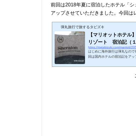
前回は2018年夏に宿泊したホテル「
アップさせていただきました。今回は
弾丸旅行で旅するタビズキ
【マリオットホテル
リゾート 宿泊記（
https://rtwtabizuki.com/marriott/20
はじめに海外旅行は弾丸なので
回は国内ホテルの宿泊記をアッ
員を取得している関係上、マリ
今日この頃です。今回は2018
マリーナリゾート」の模様をア
テル宿泊体験記一覧はこちら。↓スポンサーリンク (adsb
dsbygoogle || ).push
ナリゾートに宿...