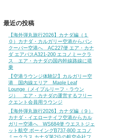
最近の投稿
【海外弾丸旅行2026】カナダ編（１
０）カナダ・カルガリー空港からバン
クーバー空港へ AC227便 エア・カナ
ダ エアバスA321-200 エコノミークラ
ス エア・カナダの国内幹線路線に搭
乗
【空港ラウンジ体験記】カルガリー空
港 国内線エリア Maple Leaf
Lounge（メイプルリーフ・ラウン
ジ） エア・カナダの運営するフリー
クエント会員用ラウンジ
【海外弾丸旅行2026】カナダ編（９）
カナダ・イエローナイフ空港からカル
ガリー空港へ WS684便 ウエストジェ
ット航空 ボーイングB737-800 エコノ
ミークラス カナダ第2位の航空会社フ