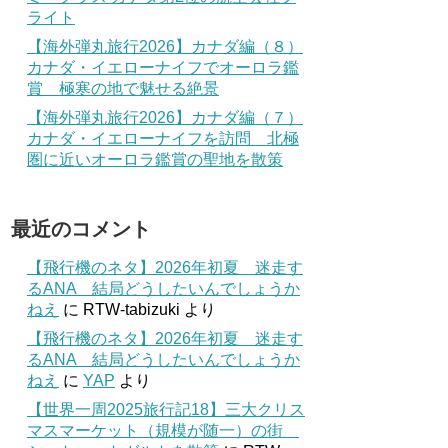
ライト
【海外弾丸旅行2026】カナダ編（８）
カナダ・イエローナイフでオーロラ鑑
賞 極寒の地で魅せる絶景
【海外弾丸旅行2026】カナダ編（７）
カナダ・イエローナイフを訪問 北極
圏に近いオーロラ鑑賞の聖地を散策
最近のコメント
【飛行機のネタ】2026年初夏 迷走す
るANA 結局どうしたいんでしょうか
ねえ
に
RTW-tabizuki
より
【飛行機のネタ】2026年初夏 迷走す
るANA 結局どうしたいんでしょうか
ねえ
に
YAP
より
【世界一周2025旅行記18】三大クリス
マスマーケット（規模が随一）の街