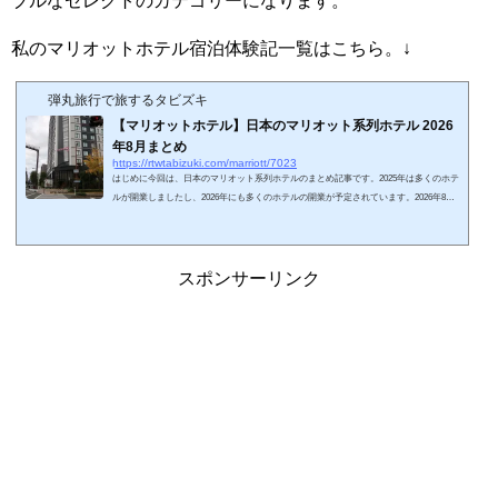
ブルなセレクトのカテゴリーになります。
私のマリオットホテル宿泊体験記一覧はこちら。↓
弾丸旅行で旅するタビズキ
【マリオットホテル】日本のマリオット系列ホテル 2026
年8月まとめ
https://rtwtabizuki.com/marriott/7023
はじめに今回は、日本のマリオット系列ホテルのまとめ記事です。2025年は多くのホテ
ルが開業しましたし、2026年にも多くのホテルの開業が予定されています。2026年8月
現在開業しているホテルを地域別にまとめてみました。マリオット系列ブランドの解説
とまとめ記事はこちら↓日本のマリオットホテルまとめリンク先は、ホテルの宿泊記で
す。ホテル名のリンク先は宿泊体験記事になります。地域ホテル名子供添寝要件会員子
供無料朝食会員ラウンジPlatina無料朝食北海道フェアフィールド・バイ・マリオット札
スポンサーリンク
幌添≦小学生×××フェアフィールド...