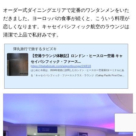
オーダー式ダイニングエリアで定番のワンタンメンをいた
だきました。ヨーロッパの食事が続くと、こういう料理が
恋しくなります。キャセイパシフィック航空のラウンジは
清潔で上品で私好みです。
弾丸旅行で旅するタビズキ
【空港ラウンジ体験記】ロンドン・ヒースロー空港 キャ
セイパシフィック・ファース...
https://rtwtabizuki.com/airportlounge/24818
はじめに今回は、2024年初頭に訪問したロンドン・ヒースロー空港第3ターミナルにあ
る「キャセイパシフィック・ファーストクラス・ラウンジ（Cathay Pacific First Class L
ounge）」を紹介させていただきます。国際線保安検査通過後にあります。私の国内空
港・ラウンジ訪問記 一覧はこちら↓私の海外空港・ラウンジ訪問記 一覧はこちら↓ス
ポンサーリンク (adsbygoogle = window.adsbygoogle || ).push({});アクセスと入室基準キ
ャセイパシフィック・ファーストクラス・ラウンジ（Cathay Pacific First Class Loung
e）運営時間 05:...