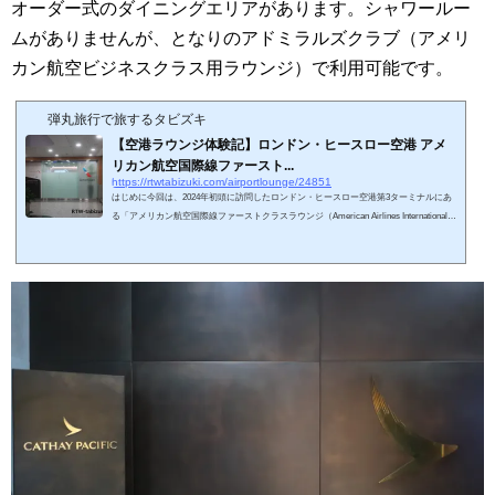
オーダー式のダイニングエリアがあります。シャワールー
ムがありませんが、となりのアドミラルズクラブ（アメリ
カン航空ビジネスクラス用ラウンジ）で利用可能です。
弾丸旅行で旅するタビズキ
【空港ラウンジ体験記】ロンドン・ヒースロー空港 アメ
リカン航空国際線ファースト...
https://rtwtabizuki.com/airportlounge/24851
はじめに今回は、2024年初頭に訪問したロンドン・ヒースロー空港第3ターミナルにあ
る「アメリカン航空国際線ファーストクラスラウンジ（American Airlines International F
irst Class Lounge）」を紹介させていただきます。国際線保安検査通過後にあります。
私の国内空港・ラウンジ訪問記 一覧はこちら↓私の海外空港・ラウンジ訪問記 一覧
はこちら↓スポンサーリンク (adsbygoogle = window.adsbygoogle || ).push({});アクセスと
入室基準アメリカン航空国際線ファーストクラスラウンジ（American Airlines Internatio
nal First C...