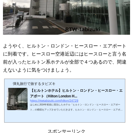
ようやく、ヒルトン・ロンドン・ヒースロー・エアポート
に到着です。ヒースロー空港近辺にはヒースローと言う名
前が入ったヒルトン系ホテルが全部で４つあるので、間違
えないように気をつけましょう。
弾丸旅行で旅するタビズキ
【ヒルトンホテル】ヒルトン・ロンドン・ヒースロー・エ
アポート（Hilton London H...
https://rtwtabizuki.com/hilton/24729
はじめに2024年初頭に宿泊したホテル「ヒルトン・ロンドン・ヒースロー・エアポー
ト」の模様をアップさせていただきます。ヒルトン・ロンドン・ヒースロー・エアポー
トはロンドン・ヒースロー空港第4ターミナルに直結しています（ただし、第4ターミナ
ルへのアクセスに癖があるので気をつけましょう）。ヒースロー乗継や、日本便の前後
泊に便利な空港です。ロンドン近郊のヒルトン系列ホテルは多数あります。注意しなけ
ればいけないのは、ヒルトン系のヒースローと名のつくホテルがいくつもあるというこ
スポンサーリンク