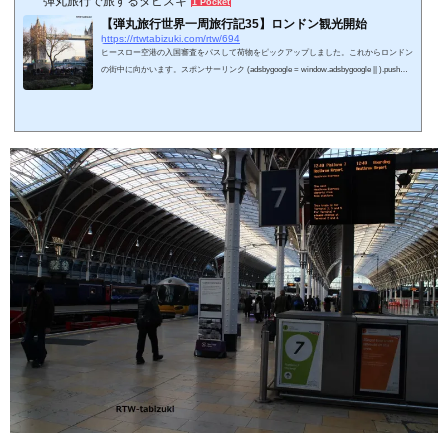
弾丸旅行で旅するタビズキ
1 Pocket
【弾丸旅行世界一周旅行記35】ロンドン観光開始
https://rtwtabizuki.com/rtw/694
ヒースロー空港の入国審査をパスして荷物をピックアップしました。これからロンドン
の街中に向かいます。スポンサーリンク (adsbygoogle = window.adsbygoogle || ).push
({});ロンドン・パディントン駅へヒースロー空港第3ターミナルにいます。まずは「i」
を探して市内で使えるバス・地下鉄のフリー切符を買おうと思いました。ガイドブック
では手荷物受取場所を出てすぐにあるとのことでしたが、ざっと探して見当たらず。バ
ルセロナと同様、なかなか情報にありつけません。仕方がないので市内行きの列車に乗
ります。地下鉄、バス、...