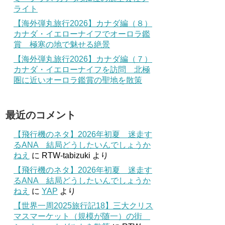
ライト
【海外弾丸旅行2026】カナダ編（８）
カナダ・イエローナイフでオーロラ鑑
賞 極寒の地で魅せる絶景
【海外弾丸旅行2026】カナダ編（７）
カナダ・イエローナイフを訪問 北極
圏に近いオーロラ鑑賞の聖地を散策
最近のコメント
【飛行機のネタ】2026年初夏 迷走す
るANA 結局どうしたいんでしょうか
ねえ
に
RTW-tabizuki
より
【飛行機のネタ】2026年初夏 迷走す
るANA 結局どうしたいんでしょうか
ねえ
に
YAP
より
【世界一周2025旅行記18】三大クリス
マスマーケット（規模が随一）の街