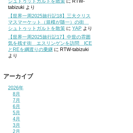
シュトゥットガルトを散策
に
RTW-
tabizuki
より
【世界一周2025旅行記18】三大クリス
マスマーケット（規模が随一）の街
シュトゥットガルトを散策
に
YAP
より
【世界一周2025旅行記17】中世の雰囲
気を残す街 エスリンゲンを訪問 ICE
とREを綱渡りの乗継
に
RTW-tabizuki
より
アーカイブ
2026年
8月
7月
6月
5月
4月
3月
2月