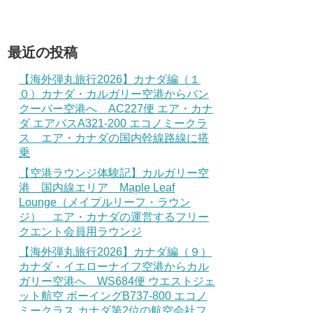
最近の投稿
【海外弾丸旅行2026】カナダ編（１
０）カナダ・カルガリー空港からバン
クーバー空港へ AC227便 エア・カナ
ダ エアバスA321-200 エコノミークラ
ス エア・カナダの国内幹線路線に搭
乗
【空港ラウンジ体験記】カルガリー空
港 国内線エリア Maple Leaf
Lounge（メイプルリーフ・ラウン
ジ） エア・カナダの運営するフリー
クエント会員用ラウンジ
【海外弾丸旅行2026】カナダ編（９）
カナダ・イエローナイフ空港からカル
ガリー空港へ WS684便 ウエストジェ
ット航空 ボーイングB737-800 エコノ
ミークラス カナダ第2位の航空会社フ