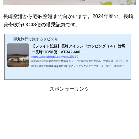
長崎空港から壱岐空港まで向かいます。
2024年春の、長崎
発壱岐行OC43便の搭乗記録です。
弾丸旅行で旅するタビズキ
【フライト記録】長崎アイランドホッピング（４） 対馬
ー長崎 OC58便 ATR42-600 ...
https://rtwtabizuki.com/trip/25182
はじめに日本は島国なので離島が多く、それは北海道や鹿児島・沖縄に限りません。今
回は長崎県の離島路線を多数運行するオリエンタルエアブリッジ（ORC）運航便に搭
乗しました。ORCの機材はANAウイングス（ANAの子会社）からレンタルしたボンバ
ルディアDHC8-Q400が半数を占めています（というか自前の機体は3機しかない）。今
回搭乗するのは日本エアコミューターなどの離島便で頻用されているATR42-600です。
オリエンタルエアブリッジはATR42-600を2機所有していますが、機体番号JA20RCは20
スポンサーリンク
23年下半期に運航を始めたばかりの最新の機体...