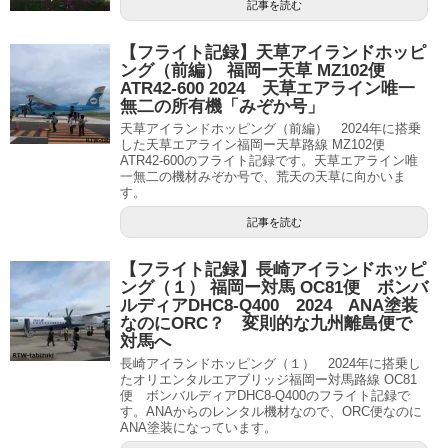
記事を読む
【フライト記録】天草アイランドホッピ
ング（前編） 福岡ー天草 MZ102便
ATR42-600 2024 天草エアライン唯一
無二の所有機「みぞか号」
天草アイランドホッピング（前編） 2024年に搭乗
した天草エアライン福岡ー天草路線 MZ102便
ATR42-600のフライト記録です。天草エアライン唯
一無二の機材みぞか号で、荒天の天草に向かいま
す。
記事を読む
【フライト記録】長崎アイランドホッピ
ング（１） 福岡ー対馬 OC81便 ボンバ
ルディアDHC8-Q400 2024 ANA塗装
なのにORC？ 変則的な九州離島便で
対馬へ
長崎アイランドホッピング（１） 2024年に搭乗し
たオリエンタルエアブリッジ福岡ー対馬路線 OC81
便 ボンバルディアDHC8-Q400のフライト記録で
す。ANAからのレンタル機材なので、ORC便なのに
ANA塗装になっています。