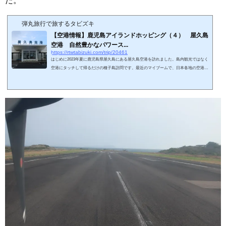
た。
弾丸旅行で旅するタビズキ
【空港情報】鹿児島アイランドホッピング（４） 屋久島
空港 自然豊かなパワース...
https://rtwtabizuki.com/trip/20461
はじめに2023年夏に鹿児島県屋久島にある屋久島空港を訪れました。島内観光ではなく
空港にタッチして帰るだけの種子島訪問です。最近のマイブームで、日本各地の空港を
見て回っています。屋久島空港は屋久島の北東海岸沿いに設置された地方管理空港で
す。国際線の就航しない国内線専用空港で、鹿児島空港から南に102マイル（約160k
m）に種子島空港は位置しています。北西から南東にかけて滑走路長は1,500と短めで
あり、種子島空港とちがってジェット機の離発着はできません。2023年夏現在、屋久島
空港を発着するのは、JAL系のJAC（日本...