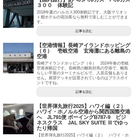
３００ 体験記
2018年夏のハルカス300体験記です。大阪マリオッ
ト都ホテルの宿泊客なら無料で楽しむことができま
す。
記事を読む
【空港情報】長崎アイランドホッピング
（６） 壱岐空港 玄海灘にある離島の
空港
長崎アイランドホッピング（６） 2024年春の壱岐
空港体験記です。長崎県の離島対馬の空港で、離島
らしい平屋のターミナルビルで、入居店舗もありま
せん。展望デッキが設置されているのはプラスポイ
ントですね。
記事を読む
【世界弾丸旅行2025】ハワイ編（２）
ハワイ・ホノルル空港から関西国際空港
へ JL791便 ボーイングB787-9 ビジ
ネスクラス JAL SKY SUITE Ⅲでゆっ
たり帰国
【世界弾丸旅行2025】ハワイ編（２） ハワイ・ホ