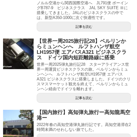
ノルル空港から関西国際空港へ JL791便 ボーイン
グB787-9 ビジネスクラス JAL SKY SUITE Ⅲに
搭乗してきました。JALのビジネスクラスの中で
は、新型A350-1000に次ぐ快適性です。
記事を読む
【世界一周2025旅行記28】ベルリンか
らミュンヘンへ ルフトハンザ航空
LH1957便 エアバスA321 ビジネスクラ
ス ドイツ国内短距離路線に搭乗
世界一周2025弾丸旅行記28 スターアライアンス世
界一周運賃ビジネスクラスの旅。ベルリンからミュ
ンヘンへ ルフトハンザ航空LH1957便 エアバス
A321 ビジネスクラスに搭乗しました。ドイツのクリ
スマスマーケット観光を終えて、ベルリンからミュ
ンヘン経由でドイツを離れます。
記事を読む
【国内旅行】高知弾丸旅行ー高知龍馬空
港ー
2022年春の高知空港弾丸旅行記です。高知空港滞在2
時間未満のせわしない旅でした。