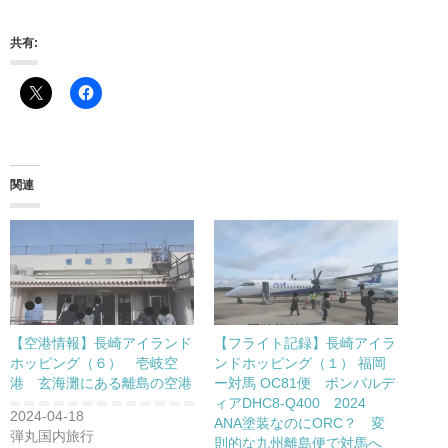
共有:
関連
【空港情報】長崎アイランド
【フライト記録】長崎アイラ
ホッピング（６） 壱岐空
ンドホッピング（１） 福岡
港 玄海灘にある離島の空港
ー対馬 OC81便 ボンバルデ
ィアDHC8-Q400 2024
2024-04-18
ANA塗装なのにORC？ 変
弾丸国内旅行
則的な九州離島便で対馬へ