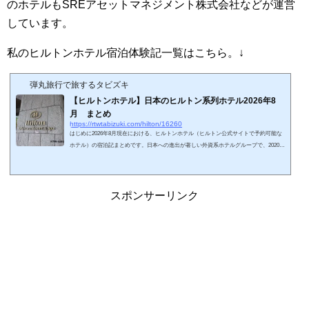
のホテルもSREアセットマネジメント株式会社などが運営
しています。
私のヒルトンホテル宿泊体験記一覧はこちら。↓
弾丸旅行で旅するタビズキ
【ヒルトンホテル】日本のヒルトン系列ホテル2026年8
月 まとめ
https://rtwtabizuki.com/hilton/16260
はじめに2026年8月現在における、ヒルトンホテル（ヒルトン公式サイトで予約可能な
ホテル）の宿泊記まとめです。日本への進出が著しい外資系ホテルグループで、2020年
～2025年にかけて多くのホテルが開業しています。2026年8月現在開業しているホテル
を地域別にまとめてみました。ヒルトン東京日本のヒルトンホテルまとめホテル名のリ
ンク先は宿泊体験記事になります。地域ホテル名子供添寝要件ラウンジ温泉／プール北
海道ヒルトンニセコビレッジ未就学児無し代替あり〇／×カサラ・ニセコビレッジ・タ
スポンサーリンク
ウンハウス（SLH）HPCJ対象外2025...