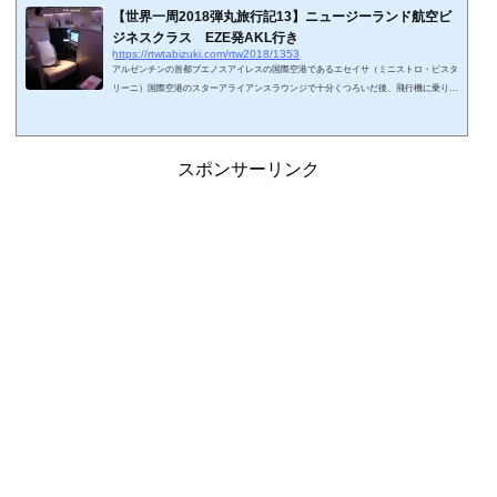
【世界一周2018弾丸旅行記13】ニュージーランド航空ビ
ジネスクラス EZE発AKL行き
https://rtwtabizuki.com/rtw2018/1353
アルゼンチンの首都ブエノスアイレスの国際空港であるエセイサ（ミニストロ・ピスタ
リーニ）国際空港のスターアライアンスラウンジで十分くつろいだ後、飛行機に乗り込
みたいと思います。次の飛行機はニュージーランド航空です。当然、ニュージーランド
に向かうことになります。目的地はオークランドに向かいます。スポンサーリンク (ad
sbygoogle = window.adsbygoogle || ).push({});ニュージーランド航空ビジネスクラスに搭
乗出発予定時刻は0時55分ですが、ボーディングタイムは時0時10分と非常に早くセッテ
スポンサーリンク
ィングされていました...