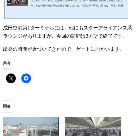
はじめにコロナ禍もひと段落した2022年秋。ようやく海外旅行も再開できるようにな
り、私お得意の海外弾丸旅行を敢行しました。今回は2022年秋に訪れた、東京・成田空
港第１ターミナル 国際線エリア（出国後）「ANA SUITE LOUNGE」を紹介させてい
ただきます。私の国内空港・ラウンジ訪問記 一覧はこちら↓私の海外空港・ラウンジ
訪問記 一覧はこちら↓スポンサーリンク (adsbygoogle = window.adsbygoogle || ).push
({});入室基準ANA SUITE LOUNGE 運営時間 7:00～ANA便終了までANA SUITE LOU
成田空港第1ターミナルには、他にもスターアライアンス系
NGEは、ANAの運営する航空会社ラウン...
ラウンジがありますが、今回の訪問は3ヵ所で終了です。
出発の時間が近づいてきたので、ゲートに向かいます。
共有:
関連