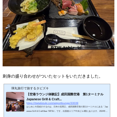
刺身の盛り合わせがついたセットをいただきました。
弾丸旅行で旅するタビズキ
【空港ラウンジ体験記】成田国際空港 第1ターミナル
Japanese Grill & Craft...
https://rtwtabizuki.com/airportlounge/33039
はじめに今回紹介するのは、日本の玄関口、成田国際空港の第1ターミナルにある「Jap
anese Grill & Craft Beer TATSU」です。出国後エリア中央ビル3階にあります。2024年6
月からプライオリティ・パス対象の専用メニューが提供開始になっています。2025年6