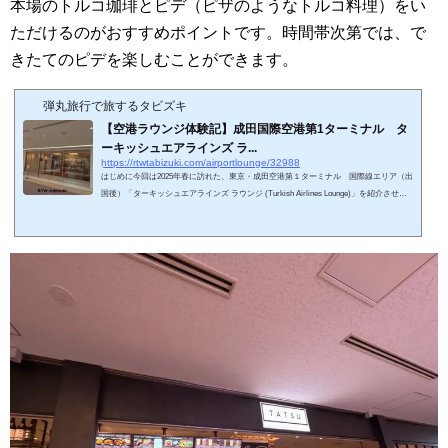
本場のトルコ珈琲とピデ（ピザのようなトルコ料理）をい
ただけるのがおすすめポイントです。時間帯次第では、で
きたてのピデを楽しむことができます。
弾丸旅行で旅するタビズキ
【空港ラウンジ体験記】成田国際空港第1ターミナル タ
ーキッシュエアラインズ ラ...
https://rtwtabizuki.com/airportlounge/32988
はじめに今回は2025年春に訪れた、東京・成田空港第１ターミナル 国際線エリア（出
国後）「ターキッシュエアラインズ ラウンジ (Turkish Airlines Lounge)」を紹介させて
いただきます。2025年2月に開設されたばかりのターキッシュエアラインズが運営する
ラウンジです。コロナ禍前までANA SUITE LOUNGEとして運営されていた場所を改修
して新設されました。第4サテライトに位置しています。私の国内空港・ラウンジ訪問
記 一覧はこちら↓私の海外空港・ラウンジ訪問記 一覧はこちら↓スポンサーリンク
(adsbygoogle = window.adsbygo...