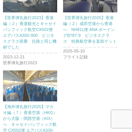
【世界弾丸旅行2023】香港
【世界弾丸旅行2025】香港
編（２）香港観光とキャセイ
編（２）成田空港から香港
パシフィック航空CX502便
へ NH811便 ANA ボーイン
エアバスA350-900 ビジネ
グB787-9 ビジネスクラ
スクラス搭乗 往路と同じ機
ス 特典航空券を直前ゲット
材でした
2025-05-10
2023-12-21
フライト記録
世界弾丸旅行2023
【海外弾丸旅行2025】マカ
オ編（７）香港空港（HKG）
から大阪・関西空港（KIX）
へ キャセイパシフィック航
空 CX502便 エアバスA330-