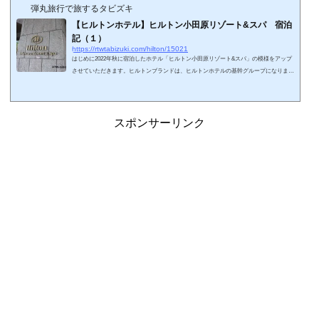
弾丸旅行で旅するタビズキ
【ヒルトンホテル】ヒルトン小田原リゾート&スパ 宿泊
記（１）
https://rtwtabizuki.com/hilton/15021
はじめに2022年秋に宿泊したホテル「ヒルトン小田原リゾート&スパ」の模様をアップ
させていただきます。ヒルトンブランドは、ヒルトンホテルの基幹グループになりま
す。ヒルトン小田原リゾート&スパは公的宿泊施設として1998年にオープンし、2004年
にヒルトングループにリブランドオープンしています。外資系ホテルは運営を他社に委
託しているケースやダブルブランドで運営しているところが多いですが、こちらのホテ
ルはヒルトン直営用のようです。2023年9月に森トラスト・ホテルズ&リゾーツの傘下
スポンサーリンク
に入り、運営されるよう...