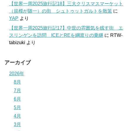
【世界一周2025旅行記18】三大クリスマスマーケット
（規模が随一）の街 シュトゥットガルトを散策
に
YAP
より
【世界一周2025旅行記17】中世の雰囲気を残す街 エ
スリンゲンを訪問 ICEとREを綱渡りの乗継
に
RTW-
tabizuki
より
アーカイブ
2026年
8月
7月
6月
5月
4月
3月