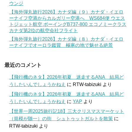
ウンジ
【海外弾丸旅行2026】カナダ編（９）カナダ・イエロ
ーナイフ空港からカルガリー空港へ WS684便 ウエス
トジェット航空 ボーイングB737-800 エコノミークラス
カナダ第2位の航空会社フライト
【海外弾丸旅行2026】カナダ編（８）カナダ・イエロ
ーナイフでオーロラ鑑賞 極寒の地で魅せる絶景
最近のコメント
【飛行機のネタ】2026年初夏 迷走するANA 結局ど
うしたいんでしょうかねえ
に
RTW-tabizuki
より
【飛行機のネタ】2026年初夏 迷走するANA 結局ど
うしたいんでしょうかねえ
に
YAP
より
【世界一周2025旅行記18】三大クリスマスマーケット
（規模が随一）の街 シュトゥットガルトを散策
に
RTW-tabizuki
より