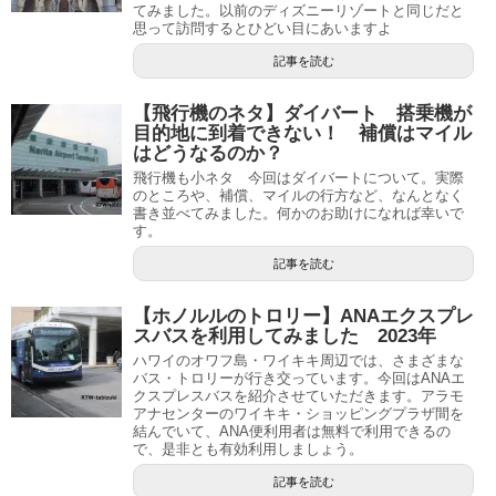
てみました。以前のディズニーリゾートと同じだと
思って訪問するとひどい目にあいますよ
記事を読む
【飛行機のネタ】ダイバート 搭乗機が
目的地に到着できない！ 補償はマイル
はどうなるのか？
飛行機も小ネタ 今回はダイバートについて。実際
のところや、補償、マイルの行方など、なんとなく
書き並べてみました。何かのお助けになれば幸いで
す。
記事を読む
【ホノルルのトロリー】ANAエクスプレ
スバスを利用してみました 2023年
ハワイのオワフ島・ワイキキ周辺では、さまざまな
バス・トロリーが行き交っています。今回はANAエ
クスプレスバスを紹介させていただきます。アラモ
アナセンターのワイキキ・ショッピングプラザ間を
結んでいて、ANA便利用者は無料で利用できるの
で、是非とも有効利用しましょう。
記事を読む