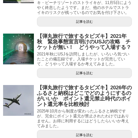
キ・ビーチリゾートのストライキが、11月5日によう
やく終息したようです。まだ、他のホテルでストラ
イキのリスクが残っているのでお気を付け下さい。
記事を読む
【弾丸旅行で旅するタビズキ】2021年
秋 緊急事態宣言明けのUSJの攻略 チ
ケットが無い！ どうやって入場する？
2021年秋にUSJを訪問しましたが、いろいろ気づい
たことの備忘録です。入場チケットが完売してい
て、どうやって入場するか考えてみました。
記事を読む
【弾丸旅行で旅するタビズキ】2026年の
ふるさと納税はどこでどのようにするの
がいいか ポイント還元禁止時代のポイ
ント還元率を比較検討
2025年10月から制度が変わったふるさと納税です
が、完全にポイント還元が禁止されたわけではあり
ません。お得に利用するにはどうしたらいいか考え
てみました。
記事を読む