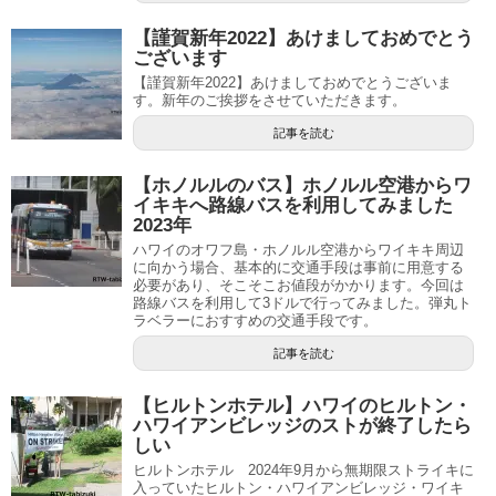
【謹賀新年2022】あけましておめでとう
ございます
【謹賀新年2022】あけましておめでとうございま
す。新年のご挨拶をさせていただきます。
記事を読む
【ホノルルのバス】ホノルル空港からワ
イキキへ路線バスを利用してみました
2023年
ハワイのオワフ島・ホノルル空港からワイキキ周辺
に向かう場合、基本的に交通手段は事前に用意する
必要があり、そこそこお値段がかかります。今回は
路線バスを利用して3ドルで行ってみました。弾丸ト
ラベラーにおすすめの交通手段です。
記事を読む
【ヒルトンホテル】ハワイのヒルトン・
ハワイアンビレッジのストが終了したら
しい
ヒルトンホテル 2024年9月から無期限ストライキに
入っていたヒルトン・ハワイアンビレッジ・ワイキ