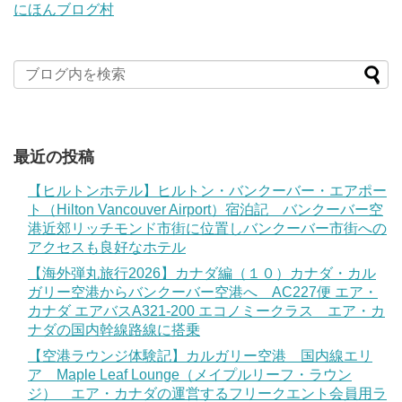
にほんブログ村
最近の投稿
【ヒルトンホテル】ヒルトン・バンクーバー・エアポー
ト（Hilton Vancouver Airport）宿泊記 バンクーバー空
港近郊リッチモンド市街に位置しバンクーバー市街への
アクセスも良好なホテル
【海外弾丸旅行2026】カナダ編（１０）カナダ・カル
ガリー空港からバンクーバー空港へ AC227便 エア・
カナダ エアバスA321-200 エコノミークラス エア・カ
ナダの国内幹線路線に搭乗
【空港ラウンジ体験記】カルガリー空港 国内線エリ
ア Maple Leaf Lounge（メイプルリーフ・ラウン
ジ） エア・カナダの運営するフリークエント会員用ラ