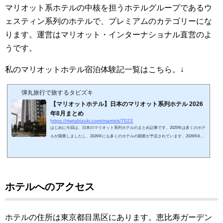
マリオット系ホテルの中核を担うホテルグループであるウ
ェスティン系列のホテルで、プレミアムのカテゴリーにな
ります。
運営はマリオット・インターナショナル直営のよ
うです。
私のマリオットホテル宿泊体験記一覧はこちら。↓
弾丸旅行で旅するタビズキ
【マリオットホテル】日本のマリオット系列ホテル 2026
年8月まとめ
https://rtwtabizuki.com/marriott/7023
はじめに今回は、日本のマリオット系列ホテルのまとめ記事です。2025年は多くのホテ
ルが開業しましたし、2026年にも多くのホテルの開業が予定されています。2026年8月
現在開業しているホテルを地域別にまとめてみました。マリオット系列ブランドの解説
とまとめ記事はこちら↓日本のマリオットホテルまとめリンク先は、ホテルの宿泊記で
す。ホテル名のリンク先は宿泊体験記事になります。地域ホテル名子供添寝要件会員子
供無料朝食会員ラウンジPlatina無料朝食北海道フェアフィールド・バイ・マリオット札
幌添≦小学生×××フェアフィールド...
ホテルへのアクセス
ホテルの住所は東京都目黒区にあります。恵比寿ガーデン