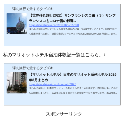
弾丸旅行で旅するタビズキ
【世界弾丸旅行2022】サンフランシスコ編（３）サンフ
ランシスコもコロナ禍の影響...
https://rtwtabizuki.com/rtw2022/15550
はじめに今回はサンフランシスコ弾丸旅行の記録 第3弾です。ここまで、関西空港か
ら成田空港へ移動し、成田空港第1ターミナルでANA SUITE LOUNGEを堪能し、B777-3
00ERのファーストクラスに乗り込んでサンフランシスコ国際空港に到着しました。今
回はサンフランシスコ市街の観光に向かいます。日本のサンフランシスコ・ガイドブッ
クはコロナ禍の影響で、2019年発行が最新です。2020年以降に変更された点がいくつか
あり、私もいろいろ悩まされました。気づいた点を、本記事内で注釈を入れています。
私のマリオットホテル宿泊体験記一覧はこちら。↓
スポンサーリンク (adsbygoogle =...
弾丸旅行で旅するタビズキ
【マリオットホテル】日本のマリオット系列ホテル 2026
年8月まとめ
https://rtwtabizuki.com/marriott/7023
はじめに今回は、日本のマリオット系列ホテルのまとめ記事です。2025年は多くのホテ
ルが開業しましたし、2026年にも多くのホテルの開業が予定されています。2026年8月
現在開業しているホテルを地域別にまとめてみました。マリオット系列ブランドの解説
とまとめ記事はこちら↓日本のマリオットホテルまとめリンク先は、ホテルの宿泊記で
す。ホテル名のリンク先は宿泊体験記事になります。地域ホテル名子供添寝要件会員子
供無料朝食会員ラウンジPlatina無料朝食北海道フェアフィールド・バイ・マリオット札
スポンサーリンク
幌添≦小学生×××フェアフィールド...