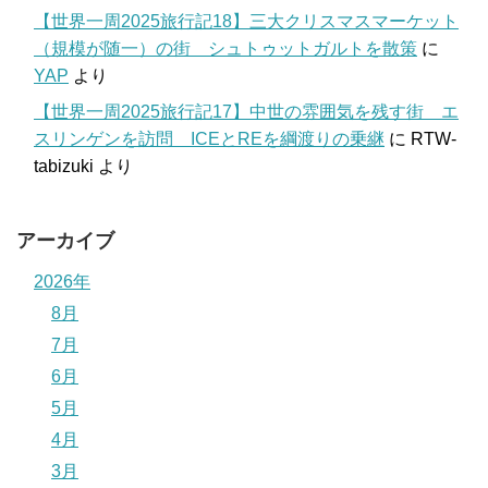
【世界一周2025旅行記18】三大クリスマスマーケット
（規模が随一）の街 シュトゥットガルトを散策
に
YAP
より
【世界一周2025旅行記17】中世の雰囲気を残す街 エ
スリンゲンを訪問 ICEとREを綱渡りの乗継
に
RTW-
tabizuki
より
アーカイブ
2026年
8月
7月
6月
5月
4月
3月