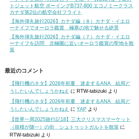
トジェット航空 ボーイングB737-800 エコノミークラス
カナダ第2位の航空会社フライト
【海外弾丸旅行2026】カナダ編（８）カナダ・イエロ
ーナイフでオーロラ鑑賞 極寒の地で魅せる絶景
【海外弾丸旅行2026】カナダ編（７）カナダ・イエロ
ーナイフを訪問 北極圏に近いオーロラ鑑賞の聖地を散
策
最近のコメント
【飛行機のネタ】2026年初夏 迷走するANA 結局ど
うしたいんでしょうかねえ
に
RTW-tabizuki
より
【飛行機のネタ】2026年初夏 迷走するANA 結局ど
うしたいんでしょうかねえ
に
YAP
より
【世界一周2025旅行記18】三大クリスマスマーケット
（規模が随一）の街 シュトゥットガルトを散策
に
RTW-tabizuki
より