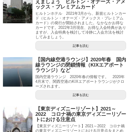
えましょう ヒルトン・オナーズ・アメ
ックス・プレミアムカード
ヒルトンホテル 2021年3月から、新規ヒルトンカー
ド（ヒルトン・オナーズ・アメックス・プレミアム
カード）の発行が開始されました。なかなかお得な
カードです。2022年3月現在、お得な入会特典があり
ますが、入会特典を検討して冷静に入会方法を検討
してみましょう。
記事を読む
【国内線空港ラウンジ】2020年春 国内
線ラウンジの閉鎖情報（KIXエアポート
ラウンジ）など
国内空港ラウンジ 2020年春の情報です。 2020年
4月末で、関西空港のKIXエアポートラウンジがクロ
ーズされます。
記事を読む
【東京ディズニーリゾート】2021～
2022 コロナ禍の東京ディズニーリゾー
トにおける注意点
【東京ディズニーリゾート】2021～2022 コロナ禍
の東京ディズニーリゾートにおける注意点をまとめ