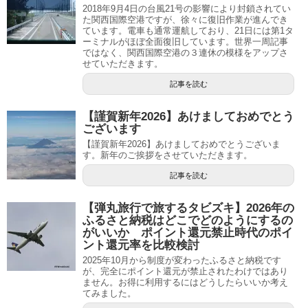
2018年9月4日の台風21号の影響により封鎖されてい
た関西国際空港ですが、徐々に復旧作業が進んでき
ています。電車も通常運航しており、21日には第1タ
ーミナルがほぼ全面復旧しています。世界一周記事
ではなく、関西国際空港の３連休の模様をアップさ
せていただきます。
記事を読む
【謹賀新年2026】あけましておめでとう
ございます
【謹賀新年2026】あけましておめでとうございま
す。新年のご挨拶をさせていただきます。
記事を読む
【弾丸旅行で旅するタビズキ】2026年の
ふるさと納税はどこでどのようにするの
がいいか ポイント還元禁止時代のポイ
ント還元率を比較検討
2025年10月から制度が変わったふるさと納税です
が、完全にポイント還元が禁止されたわけではあり
ません。お得に利用するにはどうしたらいいか考え
てみました。