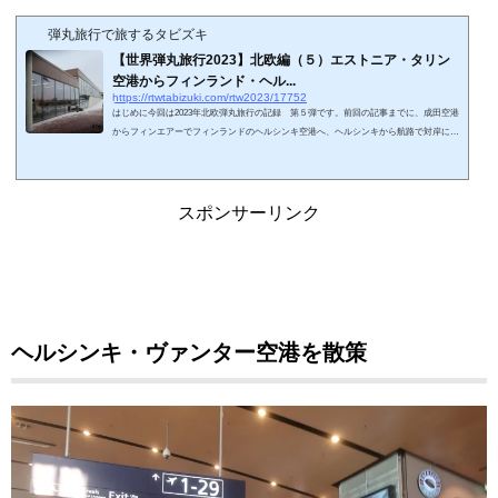
弾丸旅行で旅するタビズキ
【世界弾丸旅行2023】北欧編（５）エストニア・タリン
空港からフィンランド・ヘル...
https://rtwtabizuki.com/rtw2023/17752
はじめに今回は2023年北欧弾丸旅行の記録 第５弾です。前回の記事までに、成田空港
からフィンエアーでフィンランドのヘルシンキ空港へ、ヘルシンキから航路で対岸にあ
るタリンに至り、タリンの旧市街を観光しました。今回はエストニア・タリン空港に向
かいます。スポンサーリンク (adsbygoogle = window.adsbygoogle || ).push({});旧市街か
らエストニア・タリン空港（Lennujaam）へエストニア・タリンの旧市街観光を終え
て、タリン空港に向かいます。旧市街のヴィル門から出て東に5分程度歩き、トラムの
スポンサーリンク
Hobujaama駅に到着しまし...
ヘルシンキ・ヴァンター空港を散策