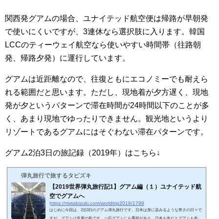
関西発グアムの場合、ユナイテッド航空便は帰路が早朝発
で使いにくいですが、3連休なら選択肢に入ります。韓国
LCCのティーウェイ航空なら使いやすい時間帯（往路朝
発、帰路夕発）に運行しています。
グアムは近距離なので、往復ともにエコノミーでも耐えら
れる範囲だと思います。ただし、現地着が夕方遅く、現地
発が夕というパターンで滞在時間が24時間以下のことが多
く、あまり現地でゆったりできません。観光地というより
リゾートであるグアムにはそぐわない滞在パターンです。
グアム2泊3日の旅記録（2019年）はこちら↓
弾丸旅行で旅するタビズキ
【2019世界弾丸旅行記1】グアム編（１）ユナイテッド航
空でグアムへ
https://rtwtabizuki.com/worldtrip2019/1799
はじめに今回は、2泊3日のグアム弾丸旅行です。日本は身に染みるような寒さの日々で
すが、グアムは常夏の島です。一応グアムにも季節があり、日本も冬だとグアムも冬な