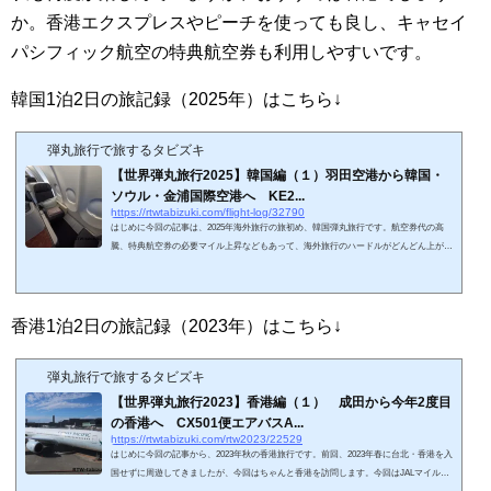
か。香港エクスプレスやピーチを使っても良し、キャセイ
パシフィック航空の特典航空券も利用しやすいです。
韓国1泊2日の旅記録（2025年）はこちら↓
弾丸旅行で旅するタビズキ
【世界弾丸旅行2025】韓国編（１）羽田空港から韓国・
ソウル・金浦国際空港へ KE2...
https://rtwtabizuki.com/flight-log/32790
はじめに今回の記事は、2025年海外旅行の旅初め、韓国弾丸旅行です。航空券代の高
騰、特典航空券の必要マイル上昇などもあって、海外旅行のハードルがどんどん上がっ
ています。正直、ポイ活→陸マイラー活動は割に合わなくなってきていますね。以前は
1マイル2円くらいの価値はあると考えていましたが、2024年以降は1マイル1.5円くらい
まで価値が低下している印象です。特にJALマイルの特典航空券PLUSはJALマイルの価
値を暴落させました。JAL便の必要マイル数が急騰し、特典航空券を予約できない状態
香港1泊2日の旅記録（2023年）はこちら↓
です（片道30万マイルとか、誰が出せ...
弾丸旅行で旅するタビズキ
【世界弾丸旅行2023】香港編（１） 成田から今年2度目
の香港へ CX501便エアバスA...
https://rtwtabizuki.com/rtw2023/22529
はじめに今回の記事から、2023年秋の香港旅行です。前回、2023年春に台北・香港を入
国せずに周遊してきましたが、今回はちゃんと香港を訪問します。今回はJALマイルを