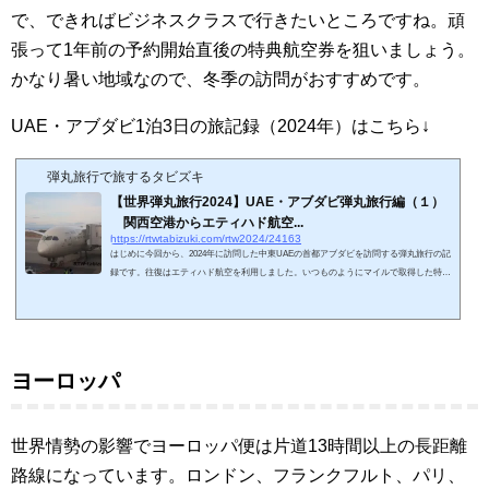
で、できればビジネスクラスで行きたいところですね。頑
張って1年前の予約開始直後の特典航空券を狙いましょう。
かなり暑い地域なので、冬季の訪問がおすすめです。
UAE・アブダビ1泊3日の旅記録（2024年）はこちら↓
弾丸旅行で旅するタビズキ
【世界弾丸旅行2024】UAE・アブダビ弾丸旅行編（１）
関西空港からエティハド航空...
https://rtwtabizuki.com/rtw2024/24163
はじめに今回から、2024年に訪問した中東UAEの首都アブダビを訪問する弾丸旅行の記
録です。往復はエティハド航空を利用しました。いつものようにマイルで取得した特典
航空券です。もともとANAマイルでエティハド航空の特典航空券を予約可能でしたが、
2023年頃からオンライン予約が可能になり、予約のハードルが低くなりました。ANAマ
イル11万+諸費用10万円です。通常予約のビジネスクラスだと63万円～になっているの
で、1マイル5～6円くらいですね。ANA国際線ファーストクラスほどコスパは良くない
ですが、ビジネスクラスとしてはまず...
ヨーロッパ
世界情勢の影響でヨーロッパ便は片道13時間以上の長距離
路線になっています。ロンドン、フランクフルト、パリ、