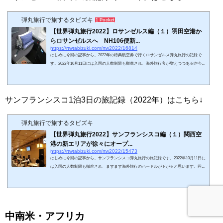
弾丸旅行で旅するタビズキ
1 Pocket
【世界弾丸旅行2022】ロサンゼルス編（１）羽田空港か
らロサンゼルスへ NH106便新...
https://rtwtabizuki.com/rtw2022/16814
はじめに今回の記事から、2022年の特典航空券で行くロサンゼルス弾丸旅行の記録で
す。2022年10月11日には入国の人数制限も撤廃され、海外旅行客が増えつつある昨今で
すが、一方で円安とサーチャージの高騰の影響もあり、長距離路線のサーチャージは相
変わらず高止まりです。日本からサンフランシスコやロサンゼルス往復だと、諸経費だ
けで12万円前後かかります。今回の旅行にあたって、本当はハワイ路線の特典航空券を
探していたんですが、ビジネスクラス以上の席に全く空きが見つかりませんでしたね。
サンフランシスコ1泊3日の旅記録（2022年）はこちら↓
海外旅行が解禁になり、みなさん...
弾丸旅行で旅するタビズキ
【世界弾丸旅行2022】サンフランシスコ編（１）関西空
港の新エリアが徐々にオープ...
https://rtwtabizuki.com/rtw2022/15473
はじめに今回の記事から、サンフランシスコ弾丸旅行の旅記録です。2022年10月11日に
は入国の人数制限も撤廃され、ますます海外旅行のハードルが下がると思います。円安
とサーチャージの高騰の影響は悪化しています。2022年10月にさらに増額され、アメリ
カやヨーロッパだと諸費が往復11万円くらいに増えています。私は今、有効期限前のマ
イルを消費するのに躍起になってますから、無理やり（？）フルサービスキャリアで旅
行していますが、マイルが無ければLCCを使いますよね。LCCだとサーチャージが関係
ないので、ZIP AIRのビジネスクラ...
中南米・アフリカ