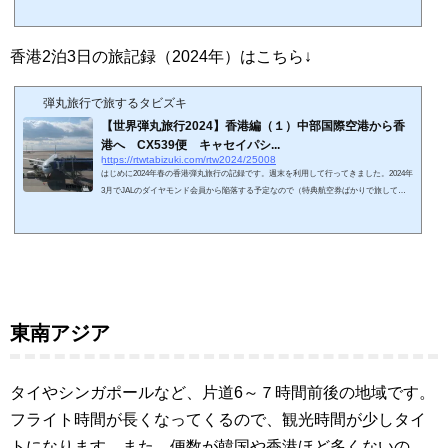
利用して、キャセイパシフィック航空のビジネスクラス特典航空券を往復で発券しまし
た。2023年夏以降、キャセイパシフィック航空の特典航空券取得が難しくなっています
が、2023年はじめごろは簡単に確保できました。今から考えると、コロナ禍の影響が残
る最後の時期のチャンスでした。スポンサーリンク (adsbygoogle = window.adsbygoogle
香港2
泊3日の旅記録（2024年）はこちら↓
|| ).push({});成田空港...
弾丸旅行で旅するタビズキ
【世界弾丸旅行2024】香港編（１）中部国際空港から香
港へ CX539便 キャセイパシ...
https://rtwtabizuki.com/rtw2024/25008
はじめに2024年春の香港弾丸旅行の記録です。週末を利用して行ってきました。2024年
3月でJALのダイヤモンド会員から陥落する予定なので（特典航空券ばかりで旅してた
ら当然そうなります）、「いまのうちにファーストクラスラウンジを堪能したい」の
で、ふと思い立って旅の計画をしました。ターゲットはワンワールド系航空会社で、フ
ァーストクラスがあり、JALダイヤモンド会員でも利用できるラウンジです。できれ
ば、利用したことが無いラウンジが集まっている方がいいですよね。JALの手持ちマイ
ルは枯渇していて、ビジネスクラスを予...
東南アジア
タイやシンガポールなど、片道6～７時間前後の地域です。
フライト時間が長くなってくるので、観光時間が少しタイ
トになります。また、便数が韓国や香港ほど多くないの