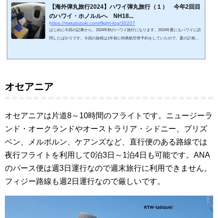
【海外弾丸旅行2024】ハワイ弾丸旅行（１） 今年2回目
のハワイ・ホノルルへ NH18...
https://rtwtabizuki.com/flight-log/30207
はじめに今回の記事から、2024年秋のハワイ旅行になります。2024年夏にもハワイに訪
問したばかりです。今回の旅程は1年前に特典航空券予約をしていたので、夏の計画の
方が後です。せっかく予約していたので、キャンセルするのももっていないから、さく
っと旅行してきました。2泊4日のハワイ弾丸旅行です。円安とサーチャージの影響で旅
費は依然高騰しています。特典航空券でもサーチャージは支払う必要があります（エー
ルフランスなど一部航空会社を除く）。今回も利用するのはANA便です。2023年にダイ
ヤモンド会員を取得していたので...
オセアニア
オセアニアは片道8～10時間のフライトです。ニュージーラ
ンド・オークランドやオーストラリア・シドニー、ブリズ
ベン、メルボルン、ケアンズなど、直行便のある路線では
夜行フライトを利用して0泊3日～1泊4日も可能です。ANA
のパース便は週3日運行なので週末旅行に利用できません。
フィジー路線も週2日運行なので厳しいです。