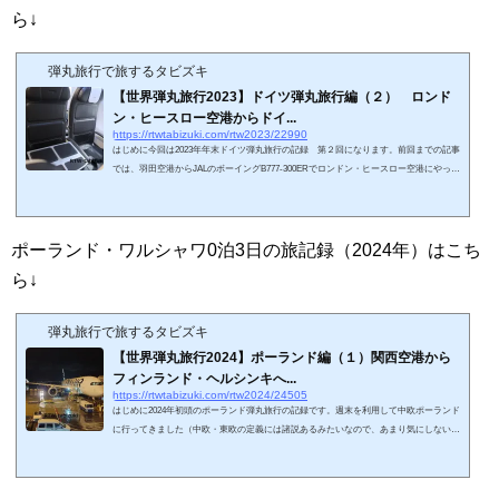
悟の上です。無事、旅に出ることが...
ら↓
弾丸旅行で旅するタビズキ
【世界弾丸旅行2023】ドイツ弾丸旅行編（２） ロンド
ン・ヒースロー空港からドイ...
https://rtwtabizuki.com/rtw2023/22990
はじめに今回は2023年年末ドイツ弾丸旅行の記録 第２回になります。前回までの記事
では、羽田空港からJALのボーイングB777-300ERでロンドン・ヒースロー空港にやって
きました。今回の記事では、ドイツ・フランクフルト空港に向かいます。スポンサーリ
ンク (adsbygoogle = window.adsbygoogle || ).push({});ヒースロー空港で乗継 ターミナ
ル移動ヒースロー空港では、JAL便は第3ターミナルから発着します。第3ターミナルに
到着して、ドイツ・フランクフルト空港へ乗り継ぐ予定です。搭乗予定のブリティッシ
ポーランド・ワルシャワ0泊3日の旅記録（2024年）はこち
ュ・エアウェイズのフラ...
ら↓
弾丸旅行で旅するタビズキ
【世界弾丸旅行2024】ポーランド編（１）関西空港から
フィンランド・ヘルシンキへ...
https://rtwtabizuki.com/rtw2024/24505
はじめに2024年初頭のポーランド弾丸旅行の記録です。週末を利用して中欧ポーランド
に行ってきました（中欧・東欧の定義には諸説あるみたいなので、あまり気にしないで
ください）。今回の目的は、かなり不純です。2024年3月でJALのダイヤモンド会員か
ら陥落する予定なので（特典航空券ばかりで旅してたら当然そうなります）、「いまの
うちにファーストクラスラウンジを堪能したい」のです。ターゲットはワンワールド系