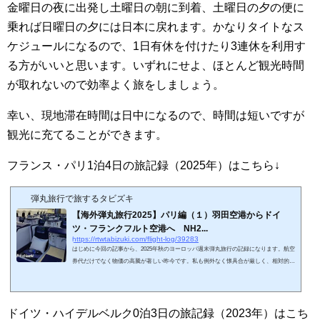
金曜日の夜に出発し土曜日の朝に到着、土曜日の夕の便に
乗れば日曜日の夕には日本に戻れます。かなりタイトなス
ケジュールになるので、1日有休を付けたり3連休を利用す
る方がいいと思います。いずれにせよ、ほとんど観光時間
が取れないので効率よく旅をしましょう。
幸い、現地滞在時間は日中になるので、時間は短いですが
観光に充てることができます。
フランス・パリ1泊4日の旅記録（2025年）はこちら↓
弾丸旅行で旅するタビズキ
【海外弾丸旅行2025】パリ編（１）羽田空港からドイ
ツ・フランクフルト空港へ NH2...
https://rtwtabizuki.com/flight-log/39283
はじめに今回の記事から、2025年秋のヨーロッパ週末弾丸旅行の記録になります。航空
券代だけでなく物価の高騰が著しい昨今です。私も例外なく懐具合が厳しく、相対的に
給与が激減しています。海外旅行長距離路線はマイルによる特典航空券頼みになりま
す。ANAの特典航空券は1マイル6～10円くらいとコスパ良好でが、予約枠が少ないので
なかなか席を確保できません。今回の旅は、旅開始の1年前に発券しました。仕事の予
定が入ってキャンセルになるかもしれませんが、これは事前に読めないのでリスクは覚
ドイツ・ハイデルベルク0泊3日の旅記録（2023年）はこち