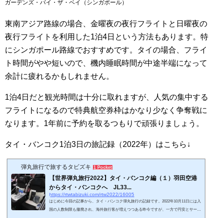
ガーデンズ・バイ・ザ・ベイ（シンガポール）
東南アジア路線の場合、金曜夜の夜行フライトと日曜夜の
夜行フライトを利用した1泊4日という方法もあります。特
にシンガポール路線でおすすめです。タイの場合、フライ
ト時間がやや短いので、機内睡眠時間が中途半端になって
余計に疲れるかもしれません。
1泊4日だと観光時間は十分に取れますが、人気の集中する
フライトになるので特典航空券枠はかなり少なく争奪戦に
なります。1年前に予約を取るつもりで頑張りましょう。
タイ・バンコク1泊3日の旅記録（2022年）はこちら↓
弾丸旅行で旅するタビズキ
1 Pocket
【世界弾丸旅行2022】タイ・バンコク編（１）羽田空港
からタイ・バンコクへ JL33...
https://rtwtabizuki.com/rtw2022/16005
はじめに今回の記事から、タイ・バンコク弾丸旅行の記録です。2022年10月11日には入
国の人数制限も撤廃され、海外旅行客が増えつつある昨今ですが、一方で円安とサーチ
ャージの高騰の影響が続いています。長距離路線のサーチャージは無視できないレベル