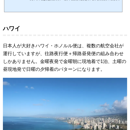
のですが、平均気温は27度ですから季節感はありませんね。ハワイより南に位置してい
るので、冬でも海やプールに入ることが可能です。今回は週末を利用して、グアム旅行
を楽しんできました。2019年初めての飛行機の旅は、いきなり海外旅行です。スポンサ
ーリンク (adsbygoogle = window.adsbygoogle || ).push({});飛行機の前にANAラウンジへ
今回、冬の日本を脱出...
ハワイ
日本人が大好きハワイ・ホノルル便は、複数の航空会社が
運行していますが、往路夜行便＋帰路昼発便の組み合わせ
しかありません。金曜夜発で金曜朝に現地着で1泊、土曜の
昼現地発で日曜の夕帰着のパターンになります。