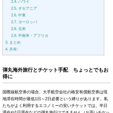
2.4.
ハワイ
2.5.
オセアニア
2.6.
中東
2.7.
ヨーロッパ
2.8.
北米
2.9.
中南米・アフリカ
3.
まとめ
4.
共有:
弾丸海外旅行とチケット手配 ちょっとでもお
得に
国際線航空券の場合、大手航空会社の格安有償航空券は現
地滞在時間が最低1日～2日必要という縛りがあります。私
たちがよく利用するエコノミーの安いチケットでは、半日
滞在や1日滞在などの弾丸旅行はできません（お高いチケッ