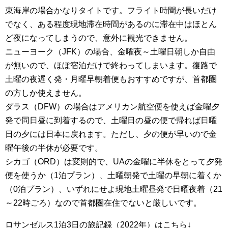
東海岸の場合かなりタイトです。フライト時間が長いだけ
でなく、ある程度現地滞在時間があるのに滞在中はほとん
ど夜になってしまうので、意外に観光できません。
ニューヨーク（JFK）の場合、金曜夜～土曜日朝しか自由
が無いので、ほぼ宿泊だけで終わってしまいます。復路で
土曜の夜遅く発・月曜早朝着便もおすすめですが、首都圏
の方しか使えません。
ダラス（DFW）の場合はアメリカン航空便を使えば金曜夕
発で同日昼に到着するので、土曜日の昼の便で帰れば日曜
日の夕には日本に戻れます。ただし、夕の便が早いので金
曜午後の半休が必要です。
シカゴ（ORD）は変則的で、UAの金曜に半休をとって夕発
便を使うか（1泊プラン）、土曜朝発で土曜の早朝に着くか
（0泊プラン）、いずれにせよ現地土曜昼発で日曜夜着（21
～22時ごろ）なので首都圏在住でないと厳しいです。
ロサンゼルス1泊3日の旅記録（2022年）
はこちら↓