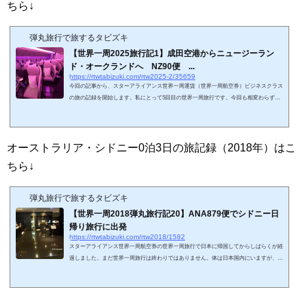
ちら↓
弾丸旅行で旅するタビズキ
【世界一周2025旅行記1】成田空港からニュージーラン
ド・オークランドへ NZ90便 ...
https://rtwtabizuki.com/rtw2025-2/35659
今回の記事から、スターアライアンス世界一周運賃（世界一周航空券）ビジネスクラス
の旅の記録を開始します。私にとって5回目の世界一周旅行です。今回も相変わらずの
一人旅です。旅の目的は、世界のクリスマスマーケットを鑑賞することです。計画段階
のよもやま話はこちら↓今回の旅は成田空港からはじまります。日本の玄関口である成
田国際空港ですが、関西在住の私にとって、成田空港へのアクセスは「非常に面倒」で
す。コロナ禍以前だと、伊丹ー成田便の便数も多かったですし、LCC系の関西ー成田便
オーストラリア・シドニー0泊3日の旅記録（2018年）はこ
も多数運航していました。2025年現...
ちら↓
弾丸旅行で旅するタビズキ
【世界一周2018弾丸旅行記20】ANA879便でシドニー日
帰り旅行に出発
https://rtwtabizuki.com/rtw2018/1582
スターアライアンス世界一周航空券の世界一周旅行で日本に帰国してからしばらくが経
過しました。まだ世界一周旅行は終わりではありません。体は日本国内にいますが、世
界一周航空券の上では、シドニーに長期滞在中となっています（世界一周航空券のスト
ップオーバーの条件を満たすため）。この航空券を完結させるために、シドニーに一旦
「戻り」、正式に帰国する必要があります。長期休暇の取れない身分の私ができること
は、シドニーに行ってすぐに帰国する「超々弾丸旅行」です。とある週末、羽田空港で