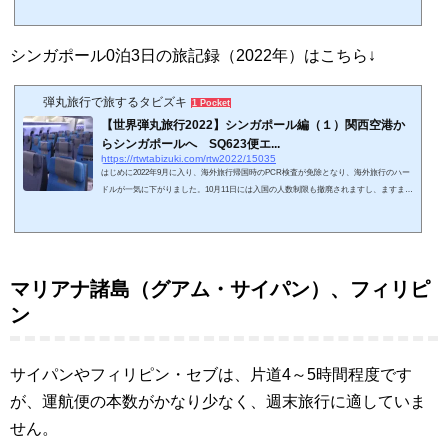
になっています。本当は安近短の台湾や香港あたりを訪問したいのですが、2022年秋時
点では入国後隔離が必須になります。次善の選択肢として、クアラルンプールやベトナ
ム、タイなどを検討し、今回はタイ・バンコクを訪問することにしました。以前にも報
シンガポール0泊3日の旅記録（2022年）はこちら↓
告しましたが、2022年秋はANAの...
弾丸旅行で旅するタビズキ
1 Pocket
【世界弾丸旅行2022】シンガポール編（１）関西空港か
らシンガポールへ SQ623便エ...
https://rtwtabizuki.com/rtw2022/15035
はじめに2022年9月に入り、海外旅行帰国時のPCR検査が免除となり、海外旅行のハー
ドルが一気に下がりました。10月11日には入国の人数制限も撤廃されますし、ますます
海外旅行のハードルが下がると思います。目下のところの問題は、円安とサーチャージ
の高騰ですね。2022年9月で、アメリカやヨーロッパだと往復9万円くらい、シンガポー
ルでも往復5万円くらいです。最安値のエコノミー席の値段に匹敵します。10月からは
さらに高くなり、それぞれ11万円、6万円くらいに増える予定。サーチャージ０円のと
きと比較して、飛行機代が2倍くらい...
マリアナ諸島（グアム・サイパン）、フィリピ
ン
サイパンやフィリピン・セブは、片道4～5時間程度です
が、運航便の本数がかなり少なく、週末旅行に適していま
せん。