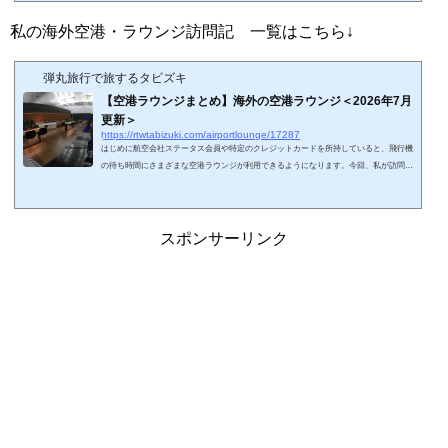
や、団体利用のラウンジは掲載していません。リンク先は私の空港やラウンジの体験記
となります。略語 LM（light meal）:軽食 SH（shower）：シャワー設備海外ラウン
私の海外空港・ラウンジ訪問記 一覧はこちら↓
ジのまとめはこちら↓スポンサーリ...
弾丸旅行で旅するタビズキ
【空港ラウンジまとめ】海外の空港ラウンジ＜2026年7月
更新＞
https://rtwtabizuki.com/airportlounge/17287
はじめに航空会社ステータス会員や特定のクレジットカードを所持していると、飛行機
の待ち時間にさまざまな空港ラウンジが利用できるようになります。今回、私が訪問し
たことのある世界の空港ラウンジに関しましてまとめてみました。☆印は2026年現在プ
ライオリティ・パスで利用可能なラウンジ（レストランサービス等を含む）です。カー
ドの種類によっては利用できないので注意しましょう。ちなみに、私の国内空港・ラウ
ンジ訪問記 一覧はこちら↓スポンサーリンク (adsbygoogle = window.adsbygoogle || ).pu
スポンサーリンク
sh({});北米アメリカ合...