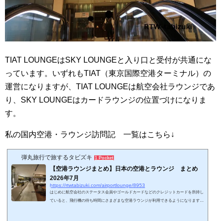
TIAT LOUNGEはSKY LOUNGEと入り口と受付が共通にな
っています。いずれもTIAT（東京国際空港ターミナル）の
運営になりますが、TIAT LOUNGEは航空会社ラウンジであ
り、SKY LOUNGEはカードラウンジの位置づけになりま
す。
私の国内空港・ラウンジ訪問記 一覧はこちら↓
弾丸旅行で旅するタビズキ
1 Pocket
【空港ラウンジまとめ】日本の空港とラウンジ まとめ
2026年7月
https://rtwtabizuki.com/airportlounge/8953
はじめに航空会社のステータス会員やゴールドカードなどのクレジットカードを所持し
ていると、飛行機の待ち時間にさまざまな空港ラウンジが利用できるようになります。
今回、2026年7月現在の日本の空港ラウンジに関しましてまとめてみました。いわゆる
カードラウンジや航空会社ラウンジ以外もまとめています。事前申請の必要なラウンジ