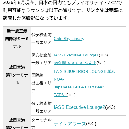
2026年8月現在、日本の国内でもプライオリティ・パスで
利用可能なラウンジは以下の通りです。
リンク先は実際に
訪問した体験記になっています。
新千歳空港
保安検査前
国際線ターミ
Cafe Sky Library
一般エリア
ナル
保安検査前
IASS Executive Lounge1
(※3)
一般エリア
肉料理 やきすき やんま
(※1)
成田空港
I.A.S.S SUPERIOR LOUNGE 希和 -
第1ターミナ
国際線
NOA-
ル
出国後エリ
Japanese Grill & Craft Beer
ア
TATSU
(※1)
保安検査前
IASS Executive Lounge2
(※3)
一般エリア
ターミナル
成田空港
ナインアワーズ
(※2)
前
第2ターミナ