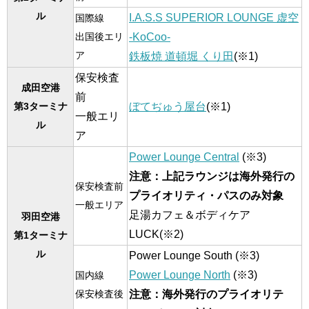
ル
I.A.S.S SUPERIOR LOUNGE 虚空
国際線
-KoCoo-
出国後エリ
ア
鉄板焼 道頓堀 くり田
(※1)
保安検査
成田空港
前
ぼてぢゅう屋台
(※1)
第3ターミナ
一般エリ
ル
ア
Power Lounge Central
(※3)
注意：上記ラウンジは海外発行の
保安検査前
プライオリティ・パスのみ対象
一般エリア
足湯カフェ＆ボディケア
羽田空港
LUCK(※2)
第1ターミナ
ル
Power Lounge South (※3)
Power Lounge North
(※3)
国内線
注意：海外発行のプライオリテ
保安検査後