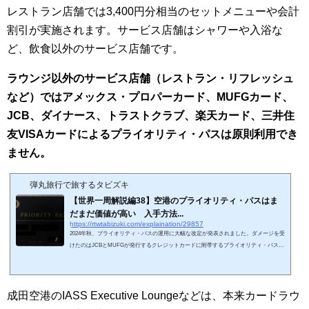
レストラン店舗では3,400円分相当のセットメニューや会計
割引が実施されます。サービス店舗はシャワーや入浴な
ど、飲食以外のサービス店舗です。
ラウンジ以外のサービス店舗（レストラン・リフレッシュ
など）ではアメックス・プロパーカード、MUFGカード、
JCB、ダイナース、トラストクラブ、楽天カード、三井住
友VISAカードによるプライオリティ・パスは原則利用でき
ません。
弾丸旅行で旅するタビズキ
【世界一周解説編38】空港のプライオリティ・パスはま
だまだ価値が高い 入手方法...
https://rtwtabizuki.com/explaination/29857
2024年秋、プライオリティ・パスの運用に大幅な改定が発表されました。ダメージを受
けたのはJCBとMUFGが発行するクレジットカードに附帯するプライオリティ・パスで
す。激動のプライオリティ・パスの世界ですが、この変化をどう受け止めて、どう対処
していけば良いか考えてみましょう。おさらい：プライオリティ・パスのシステムプラ
イオリティ・パスを持っていると、飛行機の搭乗券がある場合に限り、空港にある提携
ラウンジを使用できます。そのパスは無条件に手に入るものではありません。正式に発
成田空港のIASS Executive Loungeなどは、本来カードラウ
行する場合は、年会費が発生します...