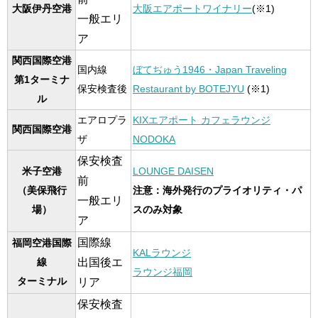
大阪伊丹空港
大阪エアポートワイナリー
(※1)
一般エリ
ア
関西国際空港
国内線
ぼてぢゅう1946・Japan Traveling
第1ターミナ
保安検査後
Restaurant by BOTEJYU
(
※1)
ル
エアロプラ
KIXエアポート カフェラウンジ
関西国際空港
ザ
NODOKA
保安検査
米子空港
LOUNGE DAISEN
前
（美保飛行
注意：海外発行のプライオリティ・パ
一般エリ
場）
スのみ対象
ア
国際線
福岡空港
国際
KALラウンジ
出国後エ
線
ラウンジ福岡
ターミナル
リア
保安検査