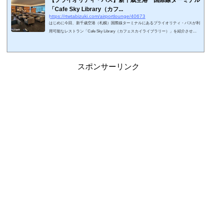
【プライオリティ・パス】新千歳空港 国際線ターミナル
「Cafe Sky Library（カフ...
https://rtwtabizuki.com/airportlounge/40673
はじめに今回、新千歳空港（札幌）国際線ターミナルにあるプライオリティ・パスが利
用可能なレストラン「Cafe Sky Library（カフェスカイライブラリー）」を紹介させて
いただきます。スポンサーリンク (adsbygoogle = window.adsbygoogle || ).push({});レス
トラン「Cafe Sky Library（カフェスカイライブラリー）」 概要とアクセスレストラ
ン「Cafe Sky Library（カフェスカイライブラリー）」は新千歳空港の国際線ターミナ
ル４階「ポルトムインターナショナル北海道」という宿泊施設内にあります。2025年8
スポンサーリンク
月からプライオリティ...