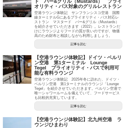
ド バー&グリル（Mustards） プライ
オリティ・パス対象のグリルレストラン
空港ラウンジ体験記 サンフランシスコ空港 国際
線ターミナルGにあるプライオリティ・パス対応レ
ストラン マスタード バー&グリル（Mustards）
を紹介させていただきます（2022）。レストランだ
けにラウンジよりフードの質が良いのですが、物価
高のため財布と相談しながら利用しましょう。
記事を読む
【空港ラウンジ体験記】ドイツ・ベルリ
ン空港 第1ターミナル Lounge
Tegel プライオリティ・パスで利用可
能な有料ラウンジ
空港ラウンジ体験記 2025年冬に訪れた、ドイツ・
ベルリン空港 第1ターミナルのラウンジ「Lounge
Tegel」を紹介させていただきます。ベルリン空港で
唯一シャワールームを備えていて、フードサービス
も比較的充実しています。
記事を読む
【空港ラウンジ体験記】北九州空港 ラ
ウンジひまわり