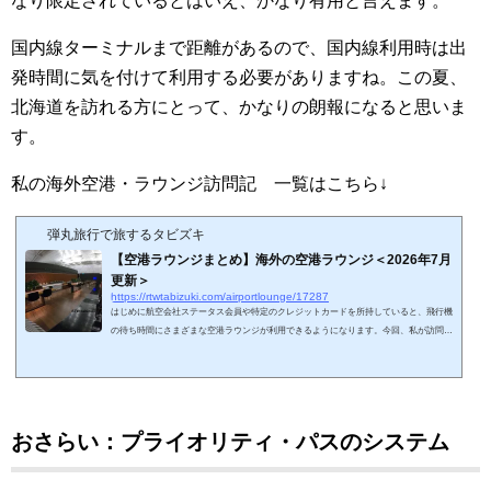
なり限定されているとはいえ、かなり有用と言えます。
国内線ターミナルまで距離があるので、国内線利用時は出
発時間に気を付けて利用する必要がありますね。この夏、
北海道を訪れる方にとって、かなりの朗報になると思いま
す。
私の海外空港・ラウンジ訪問記 一覧はこちら↓
弾丸旅行で旅するタビズキ
【空港ラウンジまとめ】海外の空港ラウンジ＜2026年7月
更新＞
https://rtwtabizuki.com/airportlounge/17287
はじめに航空会社ステータス会員や特定のクレジットカードを所持していると、飛行機
の待ち時間にさまざまな空港ラウンジが利用できるようになります。今回、私が訪問し
たことのある世界の空港ラウンジに関しましてまとめてみました。☆印は2026年現在プ
ライオリティ・パスで利用可能なラウンジ（レストランサービス等を含む）です。カー
ドの種類によっては利用できないので注意しましょう。ちなみに、私の国内空港・ラウ
ンジ訪問記 一覧はこちら↓スポンサーリンク (adsbygoogle = window.adsbygoogle || ).pu
sh({});北米アメリカ合...
おさらい：プライオリティ・パスのシステム