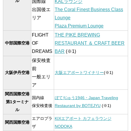
ル
国際線
KALラウンジ
出国後エ
The Coral Finest Business Class
リア
Lounge
Plaza Premium Lounge
FLIGHT
THE PIKE BREWING
OF
RESTAURANT ＆ CRAFT BEER
中部国際空港
DREAMS
BAR
(※1)
保安検査
前
大阪伊丹空港
大阪エアポートワイナリー
(※1)
一般エリ
ア
関西国際空港
国内線
ぼてぢゅう1946・Japan Traveling
第1ターミナ
保安検査後
Restaurant by BOTEJYU
(
※1)
ル
エアロプラ
KIXエアポート カフェラウンジ
関西国際空港
ザ
NODOKA