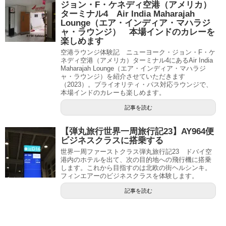
ジョン・F・ケネディ空港（アメリカ）
ターミナル4 Air India Maharajah
Lounge（エア・インディア・マハラジ
ャ・ラウンジ） 本場インドのカレーを
楽しめます
空港ラウンジ体験記 ニューヨーク・ジョン・F・ケ
ネディ空港（アメリカ）ターミナル4にあるAir India
Maharajah Lounge（エア・インディア・マハラジ
ャ・ラウンジ）を紹介させていただきます
（2023）。プライオリティ・パス対応ラウンジで、
本場インドのカレーも楽しめます。
記事を読む
【弾丸旅行世界一周旅行記23】AY964便
ビジネスクラスに搭乗する
世界一周ファーストクラス弾丸旅行記23 ドバイ空
港内のホテルを出て、次の目的地への飛行機に搭乗
します。これから目指すのは北欧の街ヘルシンキ。
フィンエアーのビジネスクラスを体験します。
記事を読む