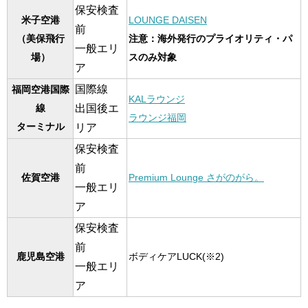
保安検査
米子空港
LOUNGE DAISEN
前
（美保飛行
注意：海外発行のプライオリティ・パ
一般エリ
場）
スのみ対象
ア
国際線
福岡空港
国際
KALラウンジ
出国後エ
線
ラウンジ福岡
ターミナル
リア
保安検査
前
佐賀空港
Premium Lounge さがのがら。
一般エリ
ア
保安検査
前
鹿児島空港
ボディケアLUCK(※2)
一般エリ
ア