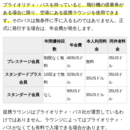
プライオリティ・パスを持っていると、飛行機の搭乗券が
ある場合に限り、空港にある提携ラウンジを使用できま
す。
そのパスは無条件に手に入るものではありません。正
式に発行する場合は、年会費が発生します。
年間優待回
本人利用料
同伴者料
年会費
数
金
金
制限なく無
469USド
35USド
プレステージ会員
無料
料
ル
ル
スタンダードプラス
10回まで無
329USド
35USド
35USドル
会員
料
ル
ル
99USド
35USド
スタンダード会員
なし
35USドル
ル
ル
提携ラウンジはプライオリティ・パス社が運営しているわ
けではありません。ラウンジによってはプライオリティ・
パスがなくても有料で入場できる場合があります。