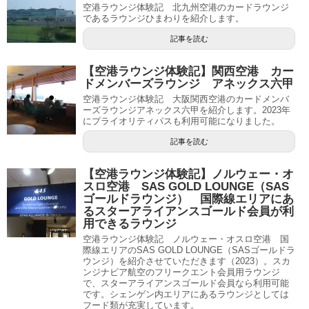
空港ラウンジ体験記 北九州空港のカードラウンジ
であるラウンジひまわりを紹介します。
記事を読む
【空港ラウンジ体験記】関西空港 カー
ドメンバーズラウンジ アネックス六甲
空港ラウンジ体験記 大阪関西空港のカードメンバ
ーズラウンジアネックス六甲を紹介します。2023年
にプライオリティパスも利用可能になりました。
記事を読む
【空港ラウンジ体験記】ノルウェー・オ
スロ空港 SAS GOLD LOUNGE（SAS
ゴールドラウンジ） 国際線エリアにあ
るスターアライアンスゴールド会員が利
用できるラウンジ
空港ラウンジ体験記 ノルウェー・オスロ空港 国
際線エリアのSAS GOLD LOUNGE（SASゴールドラ
ウンジ）を紹介させていただきます（2023）。スカ
ンジナビア航空のフリークエント会員用ラウンジ
で、スターアライアンスゴールド会員なら利用可能
です。シェンゲン内エリアにあるラウンジとしては
フード類が充実しています。