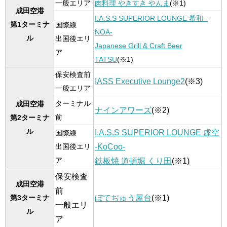
一般エリア
肉料理 やきすき やんま
(※1)
成田空港
I.A.S.S SUPERIOR LOUNGE 希和 -
第1ターミナ
国際線
NOA-
ル
出国後エリ
Japanese Grill & Craft Beer
ア
TATSU
(※1)
保安検査前
IASS Executive Lounge2
(※3)
一般エリア
ターミナル
成田空港
ナインアワーズ
(※2)
前
第2ターミナ
ル
I.A.S.S SUPERIOR LOUNGE 虚空
国際線
-KoCoo-
出国後エリ
ア
鉄板焼 道頓堀 くり田
(※1)
保安検査
成田空港
前
ぼてぢゅう屋台
(※1)
第3ターミナ
一般エリ
ル
ア