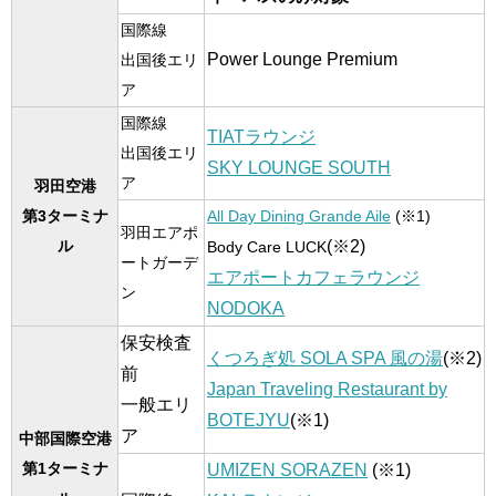
国際線
Power Lounge Premium
出国後エリ
ア
国際線
TIATラウンジ
出国後エリ
SKY LOUNGE SOUTH
ア
羽田空港
第3ターミナ
All Day Dining Grande Aile
(※1)
羽田エアポ
(※2)
ル
Body Care LUCK
ートガーデ
エアポートカフェラウンジ
ン
NODOKA
保安検査
くつろぎ処 SOLA SPA 風の湯
(※2)
前
Japan Traveling Restaurant by
一般エリ
BOTEJYU
(※1)
ア
中部国際空港
第1ターミナ
UMIZEN SORAZEN
(※1)