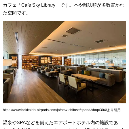
カフェ「Cafe Sky Library」です。本や雑誌類が多数置かれ
た空間です。
https://www.hokkaido-airports.com/ja/new-chitose/spend/shop/304/より引用
温泉やSPAなどを備えたエアポートホテル内の施設であ