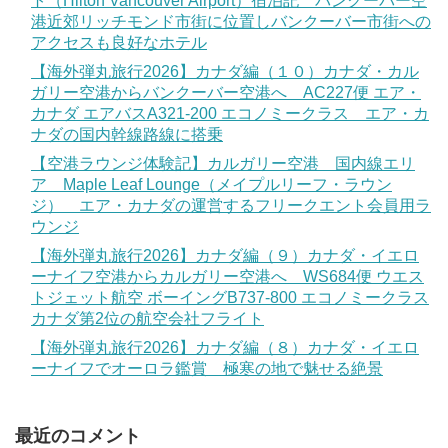
ト（Hilton Vancouver Airport）宿泊記 バンクーバー空
港近郊リッチモンド市街に位置しバンクーバー市街への
アクセスも良好なホテル
【海外弾丸旅行2026】カナダ編（１０）カナダ・カル
ガリー空港からバンクーバー空港へ AC227便 エア・
カナダ エアバスA321-200 エコノミークラス エア・カ
ナダの国内幹線路線に搭乗
【空港ラウンジ体験記】カルガリー空港 国内線エリ
ア Maple Leaf Lounge（メイプルリーフ・ラウン
ジ） エア・カナダの運営するフリークエント会員用ラ
ウンジ
【海外弾丸旅行2026】カナダ編（９）カナダ・イエロ
ーナイフ空港からカルガリー空港へ WS684便 ウエス
トジェット航空 ボーイングB737-800 エコノミークラス
カナダ第2位の航空会社フライト
【海外弾丸旅行2026】カナダ編（８）カナダ・イエロ
ーナイフでオーロラ鑑賞 極寒の地で魅せる絶景
最近のコメント