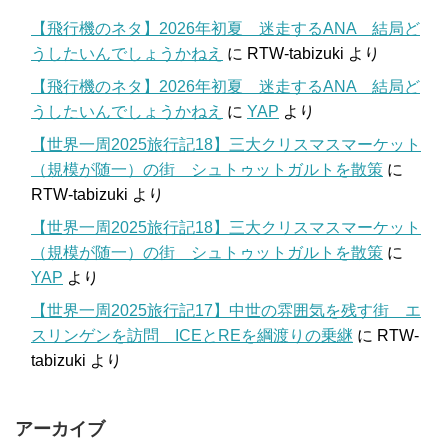
【飛行機のネタ】2026年初夏 迷走するANA 結局ど
うしたいんでしょうかねえ
に
RTW-tabizuki
より
【飛行機のネタ】2026年初夏 迷走するANA 結局ど
うしたいんでしょうかねえ
に
YAP
より
【世界一周2025旅行記18】三大クリスマスマーケット
（規模が随一）の街 シュトゥットガルトを散策
に
RTW-tabizuki
より
【世界一周2025旅行記18】三大クリスマスマーケット
（規模が随一）の街 シュトゥットガルトを散策
に
YAP
より
【世界一周2025旅行記17】中世の雰囲気を残す街 エ
スリンゲンを訪問 ICEとREを綱渡りの乗継
に
RTW-
tabizuki
より
アーカイブ