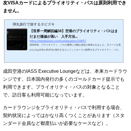
友VISAカードによるプライオリティ・パスは原則利用でき
ません。
弾丸旅行で旅するタビズキ
【世界一周解説編38】空港のプライオリティ・パスはま
だまだ価値が高い 入手方法...
https://rtwtabizuki.com/explaination/29857
2024年秋、プライオリティ・パスの運用に大幅な改定が発表されました。ダメージを受
けたのはJCBとMUFGが発行するクレジットカードに附帯するプライオリティ・パスで
す。激動のプライオリティ・パスの世界ですが、この変化をどう受け止めて、どう対処
していけば良いか考えてみましょう。おさらい：プライオリティ・パスのシステムプラ
イオリティ・パスを持っていると、飛行機の搭乗券がある場合に限り、空港にある提携
ラウンジを使用できます。そのパスは無条件に手に入るものではありません。正式に発
成田空港のIASS Executive Loungeなどは、本来カードラウ
行する場合は、年会費が発生します...
ンジです。日本国内発行の多くのゴールドカード提示でも
利用できます。プライオリティ・パスの対象となること
で、訪日客も利用可能になっています。
カードラウンジをプライオリティ・パスで利用する場合、
契約状況によってはかなり高くつくことがあります（スタ
ンダード会員など都度払いが必要なケースなど）。